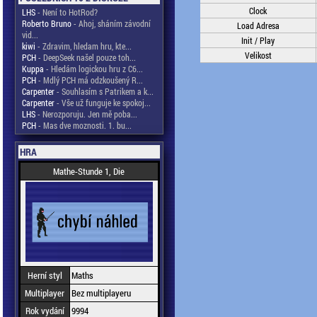
Clock
LHS
- Není to HotRod?
Roberto Bruno
- Ahoj, sháním závodní
Load Adresa
vid...
Init / Play
kiwi
- Zdravim, hledam hru, kte...
Velikost
PCH
- DeepSeek našel pouze toh...
Kuppa
- Hledám logickou hru z C6...
PCH
- Mdlý PCH má odzkoušený R...
Carpenter
- Souhlasím s Patrikem a k...
Carpenter
- Vše už funguje ke spokoj...
LHS
- Nerozporuju. Jen mě poba...
PCH
- Mas dve moznosti. 1. bu...
HRA
Mathe-Stunde 1, Die
Herní styl
Maths
Multiplayer
Bez multiplayeru
Rok vydání
9994