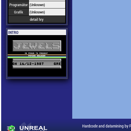
Programátor
(Unknown)
Grafik
(Unknown)
detail hry
INTRO
Hardcode and datamining by 