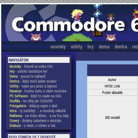
novinky
utility
hry
dema
dentra
re
NAVIGÁTOR
Novinky
- hlavně ze světa C64
Hry
- solidní databáze her
Dema
- pouze ta nejlepší
Autor
Dentra
- když stačí jeden soubor
Utility
- nejen pro práci a legraci
HVSC Link
Recenze
- trocha textu o všem možném
Počet skladeb
PC Software
- když to nejde na C64
Grafika
- ne vždy jen 320x200
Fotogalerie
- důkazy nejen z akcí
Intra
- ty začátky! ... a mnohdy několik
Reklama
- na ticho dňies .. a na hry taky
SID model
Covery
- diskety zabalené v obrázku
Diskuze
- o všem, o ničem a tak
POSLEDNÍCH 10 Z DISKUZE