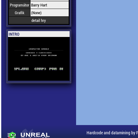
Programátor
Barry Hart
Grafik
(None)
detail hry
INTRO
Hardcode and datamining by 