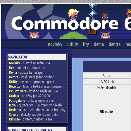
novinky
utility
hry
dema
dentra
re
NAVIGÁTOR
Novinky
- hlavně ze světa C64
Hry
- solidní databáze her
Dema
- pouze ta nejlepší
Autor
Dentra
- když stačí jeden soubor
Utility
- nejen pro práci a legraci
HVSC Link
Recenze
- trocha textu o všem možném
Počet skladeb
PC Software
- když to nejde na C64
Grafika
- ne vždy jen 320x200
Fotogalerie
- důkazy nejen z akcí
Intra
- ty začátky! ... a mnohdy několik
Reklama
- na ticho dňies .. a na hry taky
SID model
Covery
- diskety zabalené v obrázku
Diskuze
- o všem, o ničem a tak
POSLEDNÍCH 10 Z DISKUZE