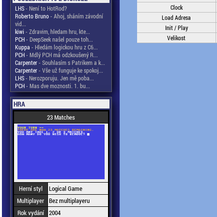
Clock
LHS
- Není to HotRod?
Roberto Bruno
- Ahoj, sháním závodní
Load Adresa
vid...
Init / Play
kiwi
- Zdravim, hledam hru, kte...
Velikost
PCH
- DeepSeek našel pouze toh...
Kuppa
- Hledám logickou hru z C6...
PCH
- Mdlý PCH má odzkoušený R...
Carpenter
- Souhlasím s Patrikem a k...
Carpenter
- Vše už funguje ke spokoj...
LHS
- Nerozporuju. Jen mě poba...
PCH
- Mas dve moznosti. 1. bu...
HRA
23 Matches
Herní styl
Logical Game
Multiplayer
Bez multiplayeru
Rok vydání
2004