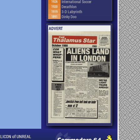
1926
International Soccer
1920
Decathlon
1919
3-D Labyrinth
1891
Dinky Doo
ADVERT
ILLICON of UNREAL