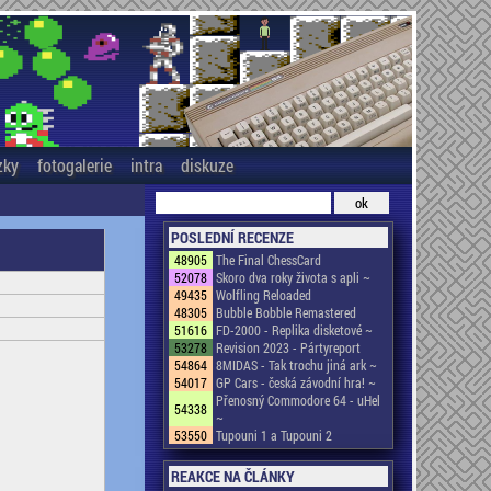
zky
fotogalerie
intra
diskuze
POSLEDNÍ RECENZE
48905
The Final ChessCard
52078
Skoro dva roky života s apli ~
49435
Wolfling Reloaded
48305
Bubble Bobble Remastered
51616
FD-2000 - Replika disketové ~
53278
Revision 2023 - Pártyreport
54864
8MIDAS - Tak trochu jiná ark ~
54017
GP Cars - česká závodní hra! ~
Přenosný Commodore 64 - uHel
54338
~
53550
Tupouni 1 a Tupouni 2
REAKCE NA ČLÁNKY