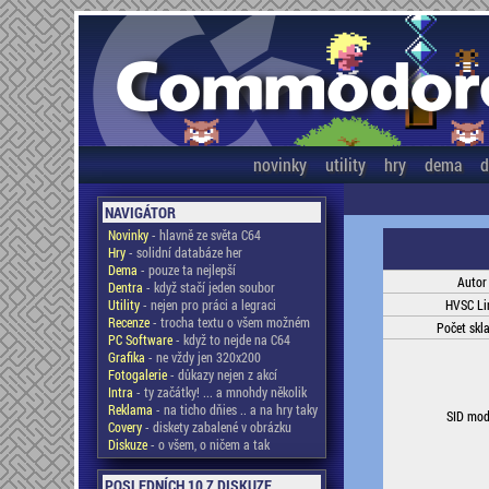
novinky
utility
hry
dema
d
NAVIGÁTOR
Novinky
- hlavně ze světa C64
Hry
- solidní databáze her
Dema
- pouze ta nejlepší
Autor
Dentra
- když stačí jeden soubor
Utility
- nejen pro práci a legraci
HVSC Li
Recenze
- trocha textu o všem možném
Počet skl
PC Software
- když to nejde na C64
Grafika
- ne vždy jen 320x200
Fotogalerie
- důkazy nejen z akcí
Intra
- ty začátky! ... a mnohdy několik
Reklama
- na ticho dňies .. a na hry taky
SID mod
Covery
- diskety zabalené v obrázku
Diskuze
- o všem, o ničem a tak
POSLEDNÍCH 10 Z DISKUZE