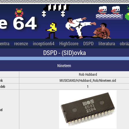
entra
recenze
inception64
HighScore
DSPD
literatura
obrá
DSPD - (SID)ovka
Nineteen
Rob Hubbard
nk
MUSICIANS/H/Hubbard_Rob/Nineteen.sid
adeb
1
el