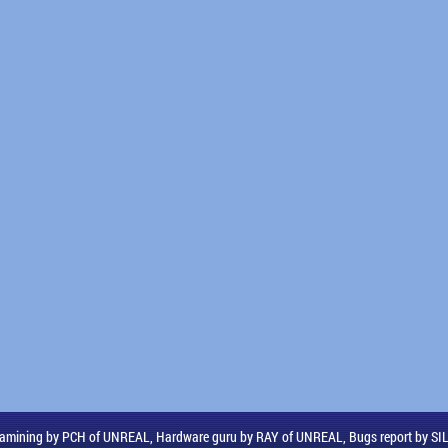
amining by PCH of UNREAL, Hardware guru by RAY of UNREAL, Bugs report by S