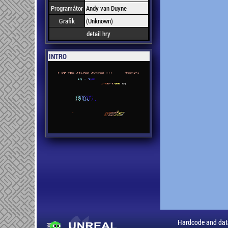
Programátor
Andy van Duyne
Grafik
(Unknown)
detail hry
INTRO
Hardcode and dat