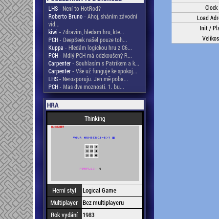
Clock
LHS
- Není to HotRod?
Roberto Bruno
- Ahoj, sháním závodní
Load Adr
vid...
Init / Pl
kiwi
- Zdravim, hledam hru, kte...
Velikos
PCH
- DeepSeek našel pouze toh...
Kuppa
- Hledám logickou hru z C6...
PCH
- Mdlý PCH má odzkoušený R...
Carpenter
- Souhlasím s Patrikem a k...
Carpenter
- Vše už funguje ke spokoj...
LHS
- Nerozporuju. Jen mě poba...
PCH
- Mas dve moznosti. 1. bu...
HRA
Thinking
Herní styl
Logical Game
Multiplayer
Bez multiplayeru
Rok vydání
1983