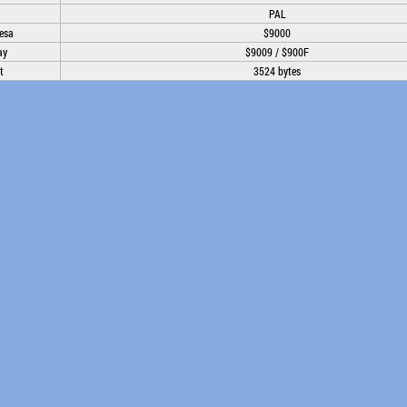
PAL
esa
$9000
ay
$9009 / $900F
t
3524 bytes