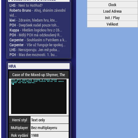
Clock
LHS
- Není to HotRod?
Roberto Bruno
- Ahoj, sháním závodní
Load Adresa
vid...
Init / Play
kiwi
- Zdravim, hledam hru, kte...
Velikost
PCH
- DeepSeek našel pouze toh...
Kuppa
- Hledám logickou hru z C6...
PCH
- Mdlý PCH má odzkoušený R...
Carpenter
- Souhlasím s Patrikem a k...
Carpenter
- Vše už funguje ke spokoj...
LHS
- Nerozporuju. Jen mě poba...
PCH
- Mas dve moznosti. 1. bu...
HRA
Case of the Mixed-up Shymer, The
Herní styl
Text only
Multiplayer
Bez multiplayeru
Rok vydání
1988