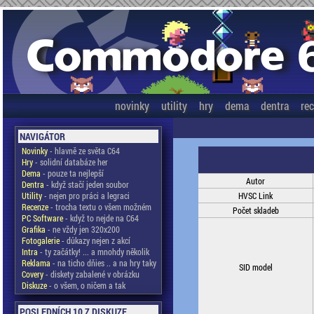
novinky
utility
hry
dema
dentra
re
NAVIGÁTOR
Novinky
- hlavně ze světa C64
Hry
- solidní databáze her
Dema
- pouze ta nejlepší
Autor
Dentra
- když stačí jeden soubor
Utility
- nejen pro práci a legraci
HVSC Link
Recenze
- trocha textu o všem možném
Počet skladeb
PC Software
- když to nejde na C64
Grafika
- ne vždy jen 320x200
Fotogalerie
- důkazy nejen z akcí
Intra
- ty začátky! ... a mnohdy několik
Reklama
- na ticho dňies .. a na hry taky
SID model
Covery
- diskety zabalené v obrázku
Diskuze
- o všem, o ničem a tak
POSLEDNÍCH 10 Z DISKUZE