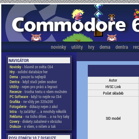
novinky
utility
hry
dema
dentra
re
NAVIGÁTOR
Novinky
- hlavně ze světa C64
Hry
- solidní databáze her
Dema
- pouze ta nejlepší
Autor
Dentra
- když stačí jeden soubor
Utility
- nejen pro práci a legraci
HVSC Link
Recenze
- trocha textu o všem možném
Počet skladeb
PC Software
- když to nejde na C64
Grafika
- ne vždy jen 320x200
Fotogalerie
- důkazy nejen z akcí
Intra
- ty začátky! ... a mnohdy několik
Reklama
- na ticho dňies .. a na hry taky
SID model
Covery
- diskety zabalené v obrázku
Diskuze
- o všem, o ničem a tak
POSLEDNÍCH 10 Z DISKUZE