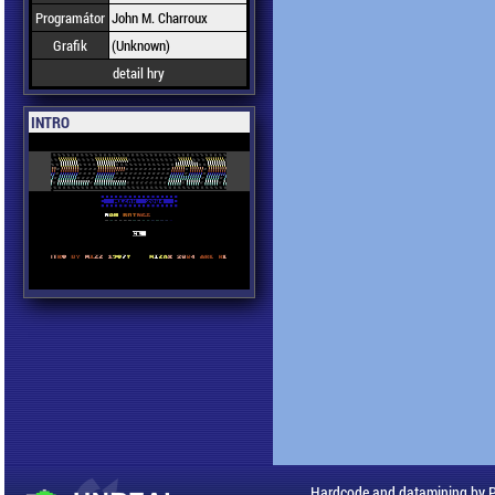
Programátor
John M. Charroux
Grafik
(Unknown)
detail hry
INTRO
Hardcode and datamining by 