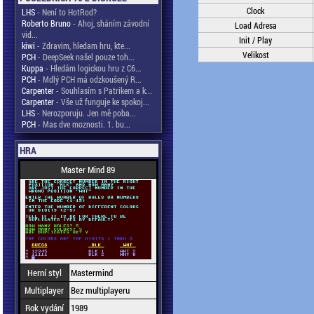
Clock
LHS
- Není to HotRod?
Roberto Bruno
- Ahoj, sháním závodní
Load Adresa
vid...
Init / Play
kiwi
- Zdravim, hledam hru, kte...
Velikost
PCH
- DeepSeek našel pouze toh...
Kuppa
- Hledám logickou hru z C6...
PCH
- Mdlý PCH má odzkoušený R...
Carpenter
- Souhlasím s Patrikem a k...
Carpenter
- Vše už funguje ke spokoj...
LHS
- Nerozporuju. Jen mě poba...
PCH
- Mas dve moznosti. 1. bu...
HRA
Master Mind 89
Herní styl
Mastermind
Multiplayer
Bez multiplayeru
Rok vydání
1989