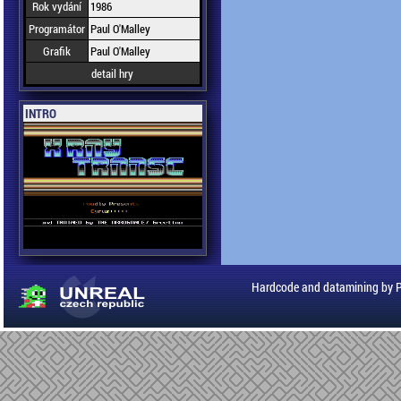
Rok vydání
1986
Programátor
Paul O'Malley
Grafik
Paul O'Malley
detail hry
INTRO
Hardcode and datamining by 