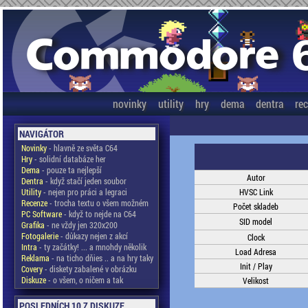
novinky
utility
hry
dema
dentra
re
NAVIGÁTOR
Novinky
- hlavně ze světa C64
Hry
- solidní databáze her
Dema
- pouze ta nejlepší
Autor
Dentra
- když stačí jeden soubor
Utility
- nejen pro práci a legraci
HVSC Link
Recenze
- trocha textu o všem možném
Počet skladeb
PC Software
- když to nejde na C64
SID model
Grafika
- ne vždy jen 320x200
Fotogalerie
- důkazy nejen z akcí
Clock
Intra
- ty začátky! ... a mnohdy několik
Load Adresa
Reklama
- na ticho dňies .. a na hry taky
Init / Play
Covery
- diskety zabalené v obrázku
Diskuze
- o všem, o ničem a tak
Velikost
POSLEDNÍCH 10 Z DISKUZE