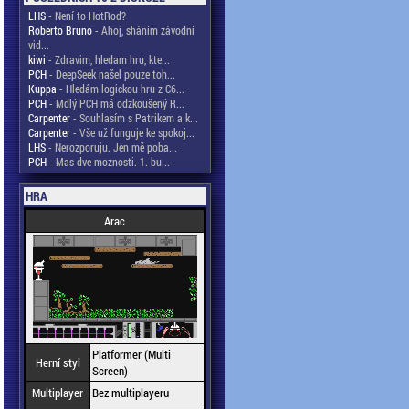
LHS
- Není to HotRod?
Roberto Bruno
- Ahoj, sháním závodní
vid...
kiwi
- Zdravim, hledam hru, kte...
PCH
- DeepSeek našel pouze toh...
Kuppa
- Hledám logickou hru z C6...
PCH
- Mdlý PCH má odzkoušený R...
Carpenter
- Souhlasím s Patrikem a k...
Carpenter
- Vše už funguje ke spokoj...
LHS
- Nerozporuju. Jen mě poba...
PCH
- Mas dve moznosti. 1. bu...
HRA
Arac
Platformer (Multi
Herní styl
Screen)
Multiplayer
Bez multiplayeru