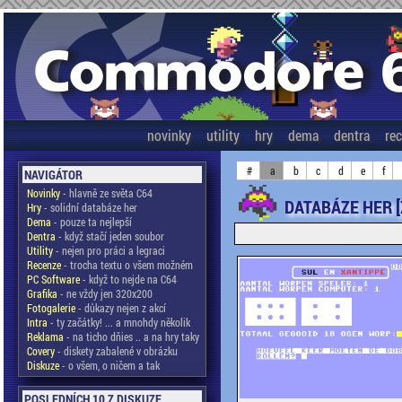
novinky
utility
hry
dema
dentra
re
#
a
b
c
d
e
f
NAVIGÁTOR
Novinky
- hlavně ze světa C64
DATABÁZE HER [
Hry
- solidní databáze her
Dema
- pouze ta nejlepší
Dentra
- když stačí jeden soubor
Utility
- nejen pro práci a legraci
Recenze
- trocha textu o všem možném
PC Software
- když to nejde na C64
Grafika
- ne vždy jen 320x200
Fotogalerie
- důkazy nejen z akcí
Intra
- ty začátky! ... a mnohdy několik
Reklama
- na ticho dňies .. a na hry taky
Covery
- diskety zabalené v obrázku
Diskuze
- o všem, o ničem a tak
POSLEDNÍCH 10 Z DISKUZE