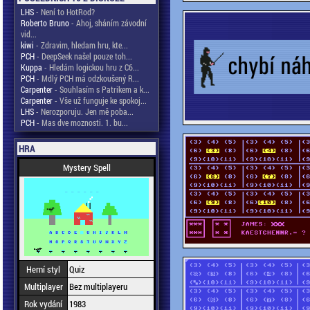
LHS
- Není to HotRod?
Roberto Bruno
- Ahoj, sháním závodní
vid...
kiwi
- Zdravim, hledam hru, kte...
PCH
- DeepSeek našel pouze toh...
Kuppa
- Hledám logickou hru z C6...
PCH
- Mdlý PCH má odzkoušený R...
Carpenter
- Souhlasím s Patrikem a k...
Carpenter
- Vše už funguje ke spokoj...
LHS
- Nerozporuju. Jen mě poba...
PCH
- Mas dve moznosti. 1. bu...
HRA
Mystery Spell
Herní styl
Quiz
Multiplayer
Bez multiplayeru
Rok vydání
1983