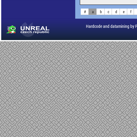
#
a
b
c
d
e
f
Hardcode and datamining by 