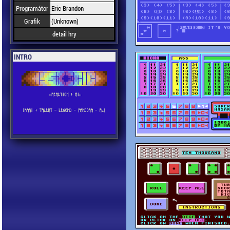
Programátor
Eric Brandon
Grafik
(Unknown)
detail hry
INTRO