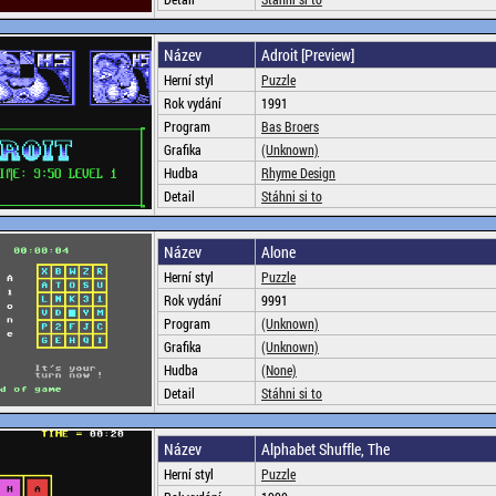
Název
Adroit [Preview]
Herní styl
Puzzle
Rok vydání
1991
Program
Bas Broers
Grafika
(Unknown)
Hudba
Rhyme Design
Detail
Stáhni si to
Název
Alone
Herní styl
Puzzle
Rok vydání
9991
Program
(Unknown)
Grafika
(Unknown)
Hudba
(None)
Detail
Stáhni si to
Název
Alphabet Shuffle, The
Herní styl
Puzzle