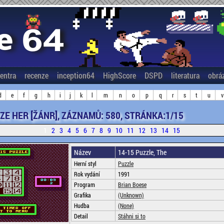
entra
recenze
inception64
HighScore
DSPD
literatura
obrá
d
e
f
g
h
i
j
k
l
m
n
o
p
q
r
s
t
u
v
ZE HER [ŽÁNR], ZÁZNAMŮ: 580, STRÁNKA:1/15
1
2
3
4
5
6
7
8
9
10
11
12
13
14
15
Název
14-15 Puzzle, The
Herní styl
Puzzle
Rok vydání
1991
Program
Brian Boese
Grafika
(Unknown)
Hudba
(None)
Detail
Stáhni si to