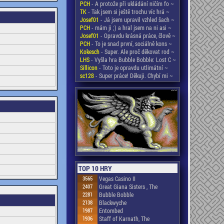
PCH
- A protože při ukládání ničím fo ~
TK
- Tak jsem si ještě trochu víc hrá ~
Josef01
- Já jsem upravil vzhled šach ~
PCH
- mám ji ;) a hral jsem na ni asi ~
Josef01
- Opravdu krásná práce, člově ~
PCH
- To je snad první, sociálně kons ~
Kokesch
- Super. Ale proč děkovat rod ~
LHS
- Vyšla hra Bubble Bobble: Lost C ~
Sillicon
- Toto je opravdu utlimátní ~
sc128
- Super práce! Děkuji. Chybí mi ~
TOP 10 HRY
3565
Vegas Casino II
2407
Great Giana Sisters , The
2281
Bubble Bobble
2138
Blackwyche
1987
Entombed
1936
Staff of Karnath, The