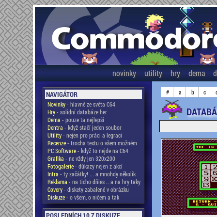
novinky
utility
hry
dema
d
#
a
b
c
NAVIGÁTOR
Novinky
- hlavně ze světa C64
DATABÁ
Hry
- solidní databáze her
Dema
- pouze ta nejlepší
Dentra
- když stačí jeden soubor
Utility
- nejen pro práci a legraci
Recenze
- trocha textu o všem možném
PC Software
- když to nejde na C64
Grafika
- ne vždy jen 320x200
Fotogalerie
- důkazy nejen z akcí
Intra
- ty začátky! ... a mnohdy několik
Reklama
- na ticho dňies .. a na hry taky
Covery
- diskety zabalené v obrázku
Diskuze
- o všem, o ničem a tak
POSLEDNÍCH 10 Z DISKUZE