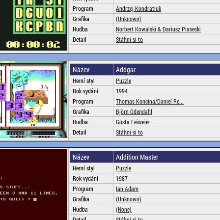
Program
Andrzej Kondratiuk
Grafika
(Unknown)
Hudba
Norbert Kowalski & Dariusz Piasecki
Detail
Stáhni si to
Název
Addgar
Herní styl
Puzzle
Rok vydání
1994
Program
Thomas Koncina/Daniel Re...
Grafika
Björn Odendahl
Hudba
Gösta Feiweier
Detail
Stáhni si to
Název
Addition Master
Herní styl
Puzzle
Rok vydání
1987
Program
Ian Adam
Grafika
(Unknown)
Hudba
(None)
Detail
Stáhni si to