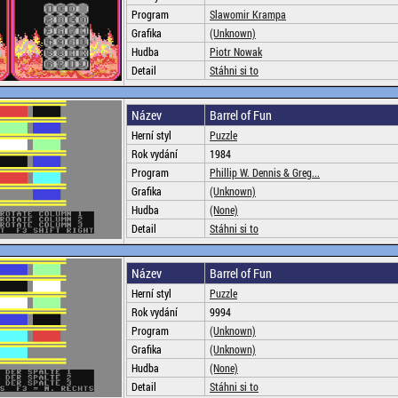
Program
Slawomir Krampa
Grafika
(Unknown)
Hudba
Piotr Nowak
Detail
Stáhni si to
Název
Barrel of Fun
Herní styl
Puzzle
Rok vydání
1984
Program
Phillip W. Dennis & Greg...
Grafika
(Unknown)
Hudba
(None)
Detail
Stáhni si to
Název
Barrel of Fun
Herní styl
Puzzle
Rok vydání
9994
Program
(Unknown)
Grafika
(Unknown)
Hudba
(None)
Detail
Stáhni si to