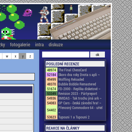
zky
fotogalerie
intra
diskuze
w
x
y
z
POSLEDNÍ RECENZE
48974
The Final ChessCard
52184
Skoro dva roky života s apli ~
49499
Wolfling Reloaded
48370
Bubble Bobble Remastered
51674
FD-2000 - Replika disketové ~
53349
Revision 2023 - Pártyreport
54936
8MIDAS - Tak trochu jiná ark ~
54083
GP Cars - česká závodní hra! ~
Přenosný Commodore 64 - uHel
54402
~
53623
Tupouni 1 a Tupouni 2
REAKCE NA ČLÁNKY