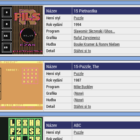
Název
15 Pietnastka
Herní styl
Puzzle
Rok vydání
1994
Program
Slawomir Skrzynski (Ghos...
Grafika
Rafal Zgryziewicz
Hudba
Bouke Kramer & Ronny Nielsen
Detail
Stáhni si to
Název
15-Puzzle, The
Herní styl
Puzzle
Rok vydání
1987
Program
Mike Buckley
Grafika
(None)
Hudba
(None)
Detail
Stáhni si to
Název
ABC
Herní styl
Puzzle
Rok vydání