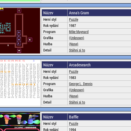
Název
Anna's Gram
Herní styl
Puzzle
Rok vydání
1987
Program
Mike Maynard
Grafika
(Unknown)
Hudba
(None)
Detail
Stáhni si to
Název
Arcadesearch
Herní styl
Puzzle
Rok vydání
1983
Program
George L. Dennis
Grafika
(Unknown)
Hudba
(None)
Detail
Stáhni si to
Název
Baffle
Herní styl
Puzzle
Rok vydání
1994