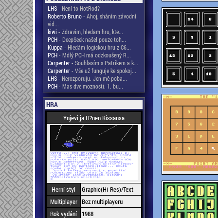
LHS
- Není to HotRod?
Roberto Bruno
- Ahoj, sháním závodní
vid...
kiwi
- Zdravim, hledam hru, kte...
PCH
- DeepSeek našel pouze toh...
Kuppa
- Hledám logickou hru z C6...
PCH
- Mdlý PCH má odzkoušený R...
Carpenter
- Souhlasím s Patrikem a k...
Carpenter
- Vše už funguje ke spokoj...
LHS
- Nerozporuju. Jen mě poba...
PCH
- Mas dve moznosti. 1. bu...
HRA
Ynjevi ja H?nen Kissansa
Herní styl
Graphic(Hi-Res)/Text
Multiplayer
Bez multiplayeru
Rok vydání
1988