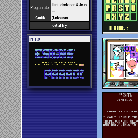
Ilari Jakobsson & Jouni
Programátor
...
Grafik
(Unknown)
detail hry
INTRO