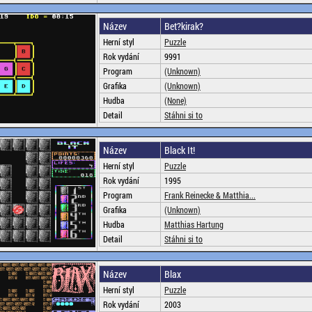
Název
Bet?kirak?
Herní styl
Puzzle
Rok vydání
9991
Program
(Unknown)
Grafika
(Unknown)
Hudba
(None)
Detail
Stáhni si to
Název
Black It!
Herní styl
Puzzle
Rok vydání
1995
Program
Frank Reinecke & Matthia...
Grafika
(Unknown)
Hudba
Matthias Hartung
Detail
Stáhni si to
Název
Blax
Herní styl
Puzzle
Rok vydání
2003