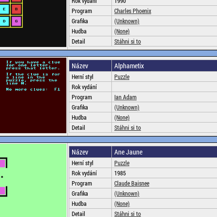
Rok vydání
1990
Program
Charles Phoenix
Grafika
(Unknown)
Hudba
(None)
Detail
Stáhni si to
Název
Alphametix
Herní styl
Puzzle
Rok vydání
Program
Ian Adam
Grafika
(Unknown)
Hudba
(None)
Detail
Stáhni si to
Název
Ane Jaune
Herní styl
Puzzle
Rok vydání
1985
Program
Claude Baisnee
Grafika
(Unknown)
Hudba
(None)
Detail
Stáhni si to