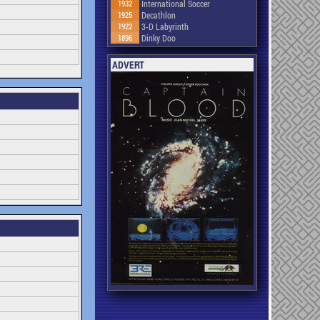
1932
International Soccer
1925
Decathlon
1922
3-D Labyrinth
1896
Dinky Doo
ADVERT