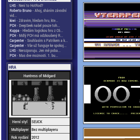
LHS
- Není to HotRod?
Roberto Bruno
- Ahoj, sháním závodní
vid...
kiwi
- Zdravim, hledam hru, kte...
PCH
- DeepSeek našel pouze toh...
Kuppa
- Hledám logickou hru z C6...
PCH
- Mdlý PCH má odzkoušený R...
Carpenter
- Souhlasím s Patrikem a k...
Carpenter
- Vše už funguje ke spokoj...
LHS
- Nerozporuju. Jen mě poba...
PCH
- Mas dve moznosti. 1. bu...
HRA
Huntress of Midgard
Herní styl
SEUCK
Multiplayer
Bez multiplayeru
Rok vydání
2012