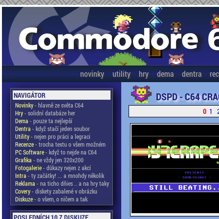
novinky
utility
hry
dema
dentra
re
DSPD - C64 CRA
NAVIGÁTOR
Novinky
- hlavně ze světa C64
0
1
Hry
- solidní databáze her
Dema
- pouze ta nejlepší
Dentra
- když stačí jeden soubor
Utility
- nejen pro práci a legraci
Recenze
- trocha textu o všem možném
PC Software
- když to nejde na C64
Grafika
- ne vždy jen 320x200
Fotogalerie
- důkazy nejen z akcí
Intra
- ty začátky! ... a mnohdy několik
Reklama
- na ticho dňies .. a na hry taky
Covery
- diskety zabalené v obrázku
Diskuze
- o všem, o ničem a tak
POSLEDNÍCH 10 Z DISKUZE