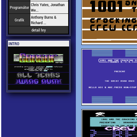
Chris Yates, Jonathan
Programátor
We...
Anthony Burns &
Grafik
Richard ...
detail hry
INTRO