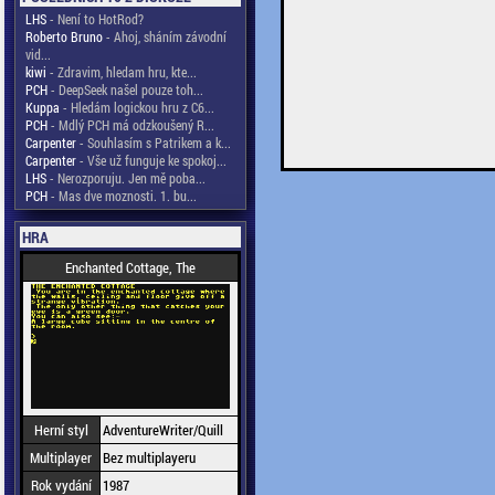
LHS
- Není to HotRod?
Roberto Bruno
- Ahoj, sháním závodní
vid...
kiwi
- Zdravim, hledam hru, kte...
PCH
- DeepSeek našel pouze toh...
Kuppa
- Hledám logickou hru z C6...
PCH
- Mdlý PCH má odzkoušený R...
Carpenter
- Souhlasím s Patrikem a k...
Carpenter
- Vše už funguje ke spokoj...
LHS
- Nerozporuju. Jen mě poba...
PCH
- Mas dve moznosti. 1. bu...
HRA
Enchanted Cottage, The
Herní styl
AdventureWriter/Quill
Multiplayer
Bez multiplayeru
Rok vydání
1987