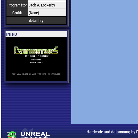
Programátor
Jack A. Lockerby
Grafik
(None)
detail hry
INTRO
Hardcode and datamining by 