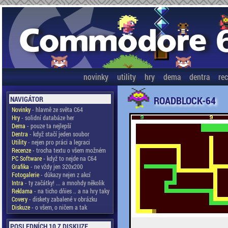
novinky
utility
hry
dema
dentra
re
ROADBLOCK-64
NAVIGÁTOR
Novinky
- hlavně ze světa C64
Hry
- solidní databáze her
Dema
- pouze ta nejlepší
Dentra
- když stačí jeden soubor
Utility
- nejen pro práci a legraci
Recenze
- trocha textu o všem možném
PC Software
- když to nejde na C64
Grafika
- ne vždy jen 320x200
Fotogalerie
- důkazy nejen z akcí
Intra
- ty začátky! ... a mnohdy několik
Reklama
- na ticho dňies .. a na hry taky
Covery
- diskety zabalené v obrázku
Diskuze
- o všem, o ničem a tak
POSLEDNÍCH 10 Z DISKUZE