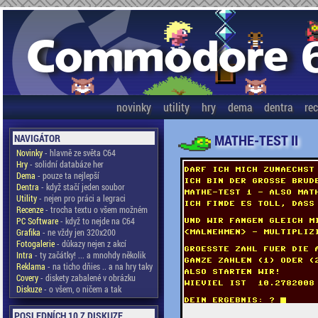
novinky
utility
hry
dema
dentra
re
MATHE-TEST II
NAVIGÁTOR
Novinky
- hlavně ze světa C64
Hry
- solidní databáze her
Dema
- pouze ta nejlepší
Dentra
- když stačí jeden soubor
Utility
- nejen pro práci a legraci
Recenze
- trocha textu o všem možném
PC Software
- když to nejde na C64
Grafika
- ne vždy jen 320x200
Fotogalerie
- důkazy nejen z akcí
Intra
- ty začátky! ... a mnohdy několik
Reklama
- na ticho dňies .. a na hry taky
Covery
- diskety zabalené v obrázku
Diskuze
- o všem, o ničem a tak
POSLEDNÍCH 10 Z DISKUZE