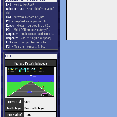
LHS
- Není to HotRod?
Roberto Bruno
- Ahoj, sháním závodní
vid...
kiwi
- Zdravim, hledam hru, kte...
PCH
- DeepSeek našel pouze toh...
Kuppa
- Hledám logickou hru z C6...
PCH
- Mdlý PCH má odzkoušený R...
Carpenter
- Souhlasím s Patrikem a k...
Carpenter
- Vše už funguje ke spokoj...
LHS
- Nerozporuju. Jen mě poba...
PCH
- Mas dve moznosti. 1. bu...
HRA
Richard Petty's Talladega
Herní styl
Cars
Multiplayer
Bez multiplayeru
Rok vydání
1985