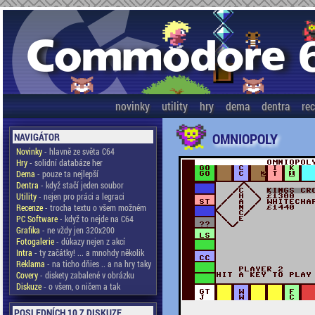
novinky
utility
hry
dema
dentra
re
OMNIOPOLY
NAVIGÁTOR
Novinky
- hlavně ze světa C64
Hry
- solidní databáze her
Dema
- pouze ta nejlepší
Dentra
- když stačí jeden soubor
Utility
- nejen pro práci a legraci
Recenze
- trocha textu o všem možném
PC Software
- když to nejde na C64
Grafika
- ne vždy jen 320x200
Fotogalerie
- důkazy nejen z akcí
Intra
- ty začátky! ... a mnohdy několik
Reklama
- na ticho dňies .. a na hry taky
Covery
- diskety zabalené v obrázku
Diskuze
- o všem, o ničem a tak
POSLEDNÍCH 10 Z DISKUZE