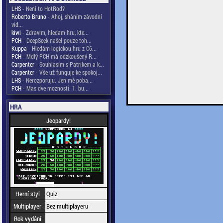
LHS
- Není to HotRod?
Roberto Bruno
- Ahoj, sháním závodní
vid...
kiwi
- Zdravim, hledam hru, kte...
PCH
- DeepSeek našel pouze toh...
Kuppa
- Hledám logickou hru z C6...
PCH
- Mdlý PCH má odzkoušený R...
Carpenter
- Souhlasím s Patrikem a k...
Carpenter
- Vše už funguje ke spokoj...
LHS
- Nerozporuju. Jen mě poba...
PCH
- Mas dve moznosti. 1. bu...
HRA
Jeopardy!
Herní styl
Quiz
Multiplayer
Bez multiplayeru
Rok vydání