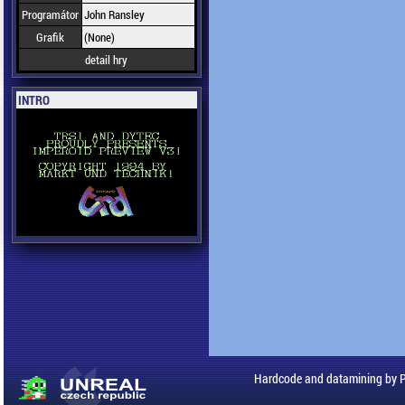
Programátor
John Ransley
Grafik
(None)
detail hry
INTRO
Hardcode and datamining by 