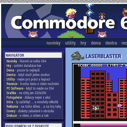
novinky
utility
hry
dema
dentra
re
LASERBLASTER
NAVIGÁTOR
Novinky
- hlavně ze světa C64
Hry
- solidní databáze her
Dema
- pouze ta nejlepší
Dentra
- když stačí jeden soubor
Utility
- nejen pro práci a legraci
Recenze
- trocha textu o všem možném
PC Software
- když to nejde na C64
Grafika
- ne vždy jen 320x200
Fotogalerie
- důkazy nejen z akcí
Intra
- ty začátky! ... a mnohdy několik
Reklama
- na ticho dňies .. a na hry taky
Covery
- diskety zabalené v obrázku
Diskuze
- o všem, o ničem a tak
POSLEDNÍCH 10 Z DISKUZE