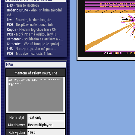
LHS
- Není to HotRod?
Roberto Bruno
- Ahoj, sháním závodní
vid...
kiwi
- Zdravim, hledam hru, kte...
PCH
- DeepSeek našel pouze toh...
Kuppa
- Hledám logickou hru z C6...
PCH
- Mdlý PCH má odzkoušený R...
Carpenter
- Souhlasím s Patrikem a k...
Carpenter
- Vše už funguje ke spokoj...
LHS
- Nerozporuju. Jen mě poba...
PCH
- Mas dve moznosti. 1. bu...
HRA
Phantom of Priory Court, The
Herní styl
Text only
Multiplayer
Bez multiplayeru
Rok vydání
1985