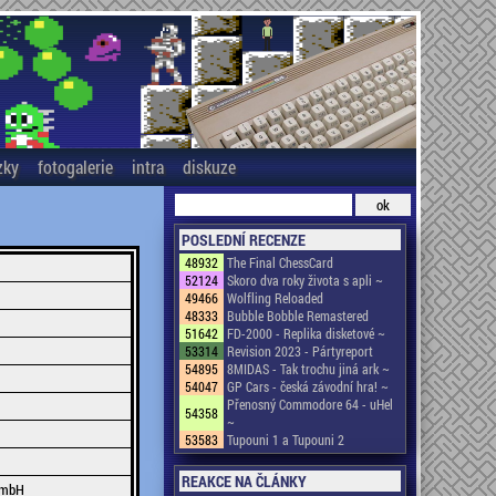
zky
fotogalerie
intra
diskuze
POSLEDNÍ RECENZE
48932
The Final ChessCard
52124
Skoro dva roky života s apli ~
49466
Wolfling Reloaded
48333
Bubble Bobble Remastered
51642
FD-2000 - Replika disketové ~
53314
Revision 2023 - Pártyreport
54895
8MIDAS - Tak trochu jiná ark ~
54047
GP Cars - česká závodní hra! ~
Přenosný Commodore 64 - uHel
54358
~
53583
Tupouni 1 a Tupouni 2
REAKCE NA ČLÁNKY
GmbH