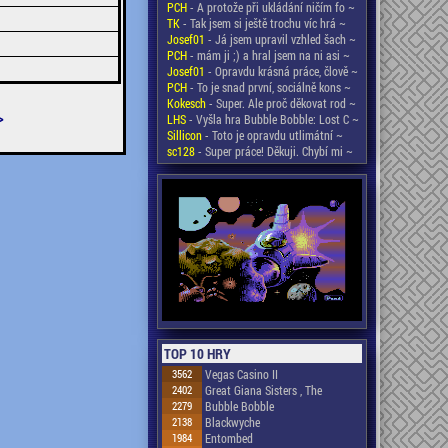
PCH
- A protože při ukládání ničím fo ~
TK
- Tak jsem si ještě trochu víc hrá ~
Josef01
- Já jsem upravil vzhled šach ~
PCH
- mám ji ;) a hral jsem na ni asi ~
Josef01
- Opravdu krásná práce, člově ~
PCH
- To je snad první, sociálně kons ~
Kokesch
- Super. Ale proč děkovat rod ~
>
LHS
- Vyšla hra Bubble Bobble: Lost C ~
Sillicon
- Toto je opravdu utlimátní ~
sc128
- Super práce! Děkuji. Chybí mi ~
TOP 10 HRY
3562
Vegas Casino II
2402
Great Giana Sisters , The
2279
Bubble Bobble
2138
Blackwyche
1984
Entombed