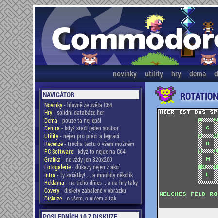
novinky
utility
hry
dema
d
ROTATION
NAVIGÁTOR
Novinky
- hlavně ze světa C64
Hry
- solidní databáze her
Dema
- pouze ta nejlepší
Dentra
- když stačí jeden soubor
Utility
- nejen pro práci a legraci
Recenze
- trocha textu o všem možném
PC Software
- když to nejde na C64
Grafika
- ne vždy jen 320x200
Fotogalerie
- důkazy nejen z akcí
Intra
- ty začátky! ... a mnohdy několik
Reklama
- na ticho dňies .. a na hry taky
Covery
- diskety zabalené v obrázku
Diskuze
- o všem, o ničem a tak
POSLEDNÍCH 10 Z DISKUZE