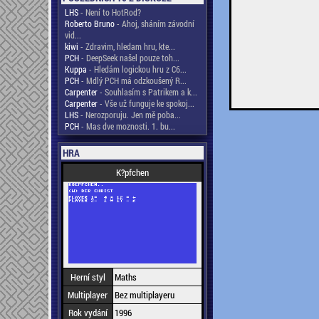
LHS
- Není to HotRod?
Roberto Bruno
- Ahoj, sháním závodní
vid...
kiwi
- Zdravim, hledam hru, kte...
PCH
- DeepSeek našel pouze toh...
Kuppa
- Hledám logickou hru z C6...
PCH
- Mdlý PCH má odzkoušený R...
Carpenter
- Souhlasím s Patrikem a k...
Carpenter
- Vše už funguje ke spokoj...
LHS
- Nerozporuju. Jen mě poba...
PCH
- Mas dve moznosti. 1. bu...
HRA
K?pfchen
Herní styl
Maths
Multiplayer
Bez multiplayeru
Rok vydání
1996