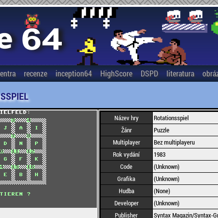
entra
recenze
inception64
HighScore
DSPD
literatura
obrá
SSPIEL
Název hry
Rotationsspiel
Žánr
Puzzle
Multiplayer
Bez multiplayeru
Rok vydání
1983
Code
(Unknown)
Grafika
(Unknown)
Hudba
(None)
Developer
(Unknown)
Publisher
Syntax Magazin/Syntax-