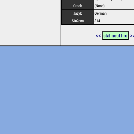
Crack
(None)
Jazyk
German
Staženo
314
<<
>
stáhnout hru