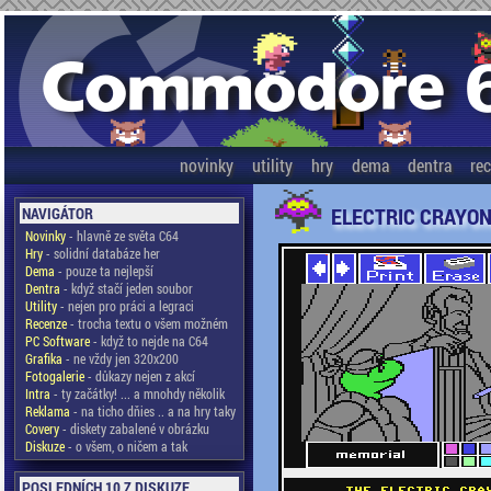
novinky
utility
hry
dema
dentra
re
ELECTRIC CRAYON 
NAVIGÁTOR
Novinky
- hlavně ze světa C64
Hry
- solidní databáze her
Dema
- pouze ta nejlepší
Dentra
- když stačí jeden soubor
Utility
- nejen pro práci a legraci
Recenze
- trocha textu o všem možném
PC Software
- když to nejde na C64
Grafika
- ne vždy jen 320x200
Fotogalerie
- důkazy nejen z akcí
Intra
- ty začátky! ... a mnohdy několik
Reklama
- na ticho dňies .. a na hry taky
Covery
- diskety zabalené v obrázku
Diskuze
- o všem, o ničem a tak
POSLEDNÍCH 10 Z DISKUZE