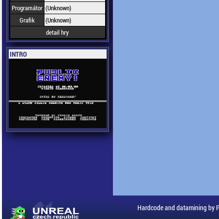
Programátor
(Unknown)
Grafik
(Unknown)
detail hry
INTRO
Hardcode and datamining by 