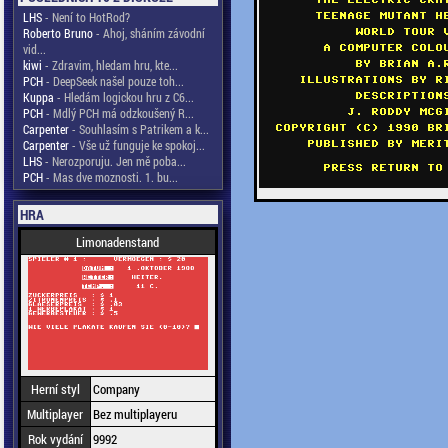
LHS
- Není to HotRod?
Roberto Bruno
- Ahoj, sháním závodní
vid...
kiwi
- Zdravim, hledam hru, kte...
PCH
- DeepSeek našel pouze toh...
Kuppa
- Hledám logickou hru z C6...
PCH
- Mdlý PCH má odzkoušený R...
Carpenter
- Souhlasím s Patrikem a k...
Carpenter
- Vše už funguje ke spokoj...
LHS
- Nerozporuju. Jen mě poba...
PCH
- Mas dve moznosti. 1. bu...
HRA
Limonadenstand
Herní styl
Company
Multiplayer
Bez multiplayeru
Rok vydání
9992