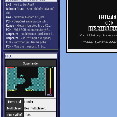
LHS
- Není to HotRod?
Roberto Bruno
- Ahoj, sháním závodní
vid...
kiwi
- Zdravim, hledam hru, kte...
PCH
- DeepSeek našel pouze toh...
Kuppa
- Hledám logickou hru z C6...
PCH
- Mdlý PCH má odzkoušený R...
Carpenter
- Souhlasím s Patrikem a k...
Carpenter
- Vše už funguje ke spokoj...
LHS
- Nerozporuju. Jen mě poba...
PCH
- Mas dve moznosti. 1. bu...
HRA
Superlander
Herní styl
Lander
Multiplayer
Bez multiplayeru
Rok vydání
1984