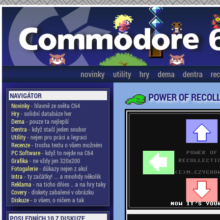
novinky
utility
hry
dema
dentra
re
POWER OF RECOL
NAVIGÁTOR
Novinky
- hlavně ze světa C64
Hry
- solidní databáze her
Dema
- pouze ta nejlepší
Dentra
- když stačí jeden soubor
Utility
- nejen pro práci a legraci
Recenze
- trocha textu o všem možném
PC Software
- když to nejde na C64
Grafika
- ne vždy jen 320x200
Fotogalerie
- důkazy nejen z akcí
Intra
- ty začátky! ... a mnohdy několik
Reklama
- na ticho dňies .. a na hry taky
Covery
- diskety zabalené v obrázku
Diskuze
- o všem, o ničem a tak
POSLEDNÍCH 10 Z DISKUZE