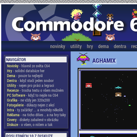
novinky
utility
hry
dema
dentra
re
AGHAMIX
NAVIGÁTOR
Novinky
- hlavně ze světa C64
Hry
- solidní databáze her
Dema
- pouze ta nejlepší
Dentra
- když stačí jeden soubor
Utility
- nejen pro práci a legraci
Recenze
- trocha textu o všem možném
PC Software
- když to nejde na C64
Grafika
- ne vždy jen 320x200
Fotogalerie
- důkazy nejen z akcí
Intra
- ty začátky! ... a mnohdy několik
Reklama
- na ticho dňies .. a na hry taky
Covery
- diskety zabalené v obrázku
Diskuze
- o všem, o ničem a tak
POSLEDNÍCH 10 Z DISKUZE