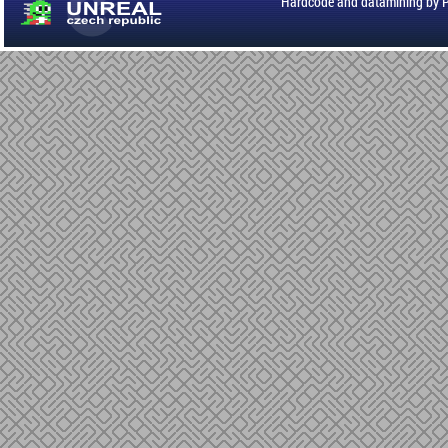
Hardcode and datamining by 