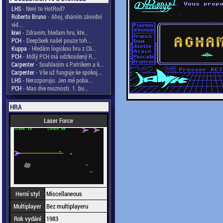
LHS
- Není to HotRod?
Roberto Bruno
- Ahoj, sháním závodní
vid...
kiwi
- Zdravim, hledam hru, kte...
PCH
- DeepSeek našel pouze toh...
Kuppa
- Hledám logickou hru z C6...
PCH
- Mdlý PCH má odzkoušený R...
Carpenter
- Souhlasím s Patrikem a k...
Carpenter
- Vše už funguje ke spokoj...
LHS
- Nerozporuju. Jen mě poba...
PCH
- Mas dve moznosti. 1. bu...
HRA
Laser Force
Herní styl
Miscellaneous
Multiplayer
Bez multiplayeru
Rok vydání
1983