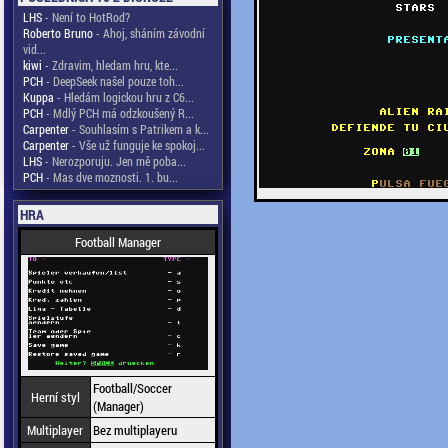
LHS
- Není to HotRod?
Roberto Bruno
- Ahoj, sháním závodní
vid...
kiwi
- Zdravim, hledam hru, kte...
PCH
- DeepSeek našel pouze toh...
Kuppa
- Hledám logickou hru z C6...
PCH
- Mdlý PCH má odzkoušený R...
Carpenter
- Souhlasím s Patrikem a k...
Carpenter
- Vše už funguje ke spokoj...
LHS
- Nerozporuju. Jen mě poba...
PCH
- Mas dve moznosti. 1. bu...
HRA
Football Manager
Football/Soccer
Herní styl
(Manager)
Multiplayer
Bez multiplayeru