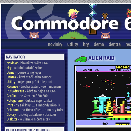
novinky
utility
hry
dema
dentra
re
ALIEN RAID
NAVIGÁTOR
Novinky
- hlavně ze světa C64
Hry
- solidní databáze her
Dema
- pouze ta nejlepší
Dentra
- když stačí jeden soubor
Utility
- nejen pro práci a legraci
Recenze
- trocha textu o všem možném
PC Software
- když to nejde na C64
Grafika
- ne vždy jen 320x200
Fotogalerie
- důkazy nejen z akcí
Intra
- ty začátky! ... a mnohdy několik
Reklama
- na ticho dňies .. a na hry taky
Covery
- diskety zabalené v obrázku
Diskuze
- o všem, o ničem a tak
POSLEDNÍCH 10 Z DISKUZE