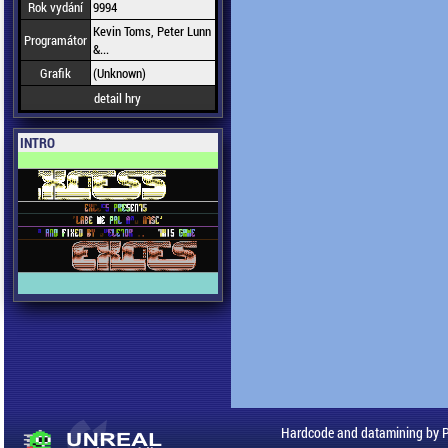
Rok vydání
9994
Kevin Toms, Peter Lunn
Programátor
&...
Grafik
(Unknown)
detail hry
INTRO
Hardcode and datamining by 