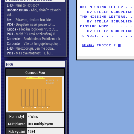
LHS
- Není to HotRod?
Roberto Bruno
- Ahoj, sháním závodní
vid...
kiwi
- Zdravim, hledam hru, kte...
PCH
- DeepSeek našel pouze toh...
Kuppa
- Hledám logickou hru z C6...
PCH
- Mdlý PCH má odzkoušený R...
Carpenter
- Souhlasím s Patrikem a k...
Carpenter
- Vše už funguje ke spokoj...
LHS
- Nerozporuju. Jen mě poba...
PCH
- Mas dve moznosti. 1. bu...
HRA
Connect Four
Herní styl
4 Wins
Multiplayer
Bez multiplayeru
Rok vydání
1984