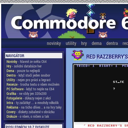
novinky
utility
hry
dema
dentra
re
RED RAZZBERRY'S
NAVIGÁTOR
Novinky
- hlavně ze světa C64
Hry
- solidní databáze her
Dema
- pouze ta nejlepší
Dentra
- když stačí jeden soubor
Utility
- nejen pro práci a legraci
Recenze
- trocha textu o všem možném
PC Software
- když to nejde na C64
Grafika
- ne vždy jen 320x200
Fotogalerie
- důkazy nejen z akcí
Intra
- ty začátky! ... a mnohdy několik
Reklama
- na ticho dňies .. a na hry taky
Covery
- diskety zabalené v obrázku
Diskuze
- o všem, o ničem a tak
POSLEDNÍCH 10 Z DISKUZE