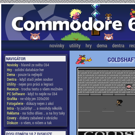
novinky
utility
hry
dema
dentra
re
GOLDSHAFT
NAVIGÁTOR
Novinky
- hlavně ze světa C64
Hry
- solidní databáze her
Dema
- pouze ta nejlepší
Dentra
- když stačí jeden soubor
Utility
- nejen pro práci a legraci
Recenze
- trocha textu o všem možném
PC Software
- když to nejde na C64
Grafika
- ne vždy jen 320x200
Fotogalerie
- důkazy nejen z akcí
Intra
- ty začátky! ... a mnohdy několik
Reklama
- na ticho dňies .. a na hry taky
Covery
- diskety zabalené v obrázku
Diskuze
- o všem, o ničem a tak
POSLEDNÍCH 10 Z DISKUZE