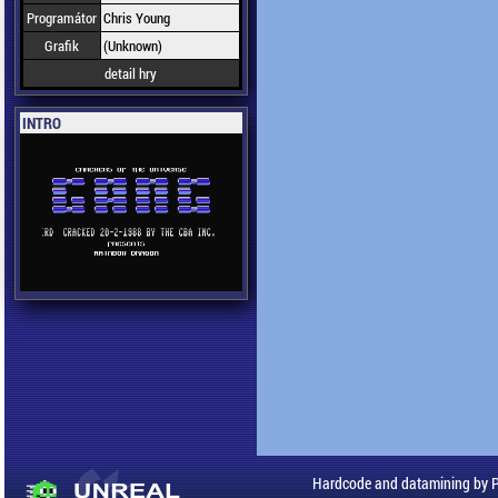
Programátor
Chris Young
Grafik
(Unknown)
detail hry
INTRO
Hardcode and datamining by 