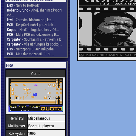
LHS
- Není to HotRod?
Roberto Bruno
- Ahoj, sháním závodní
vid...
kiwi
- Zdravim, hledam hru, kte...
PCH
- DeepSeek našel pouze toh...
Kuppa
- Hledám logickou hru z C6...
PCH
- Mdlý PCH má odzkoušený R...
Carpenter
- Souhlasím s Patrikem a k...
Carpenter
- Vše už funguje ke spokoj...
LHS
- Nerozporuju. Jen mě poba...
PCH
- Mas dve moznosti. 1. bu...
HRA
Quota
Herní styl
Miscellaneous
Multiplayer
Bez multiplayeru
Rok vydání
1995