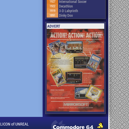
1927
International Soccer
1922
Decathlon
1919
3-D Labyrinth
1891
Dinky Doo
ADVERT
ILLICON of UNREAL