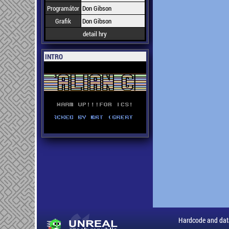
Programátor
Don Gibson
Grafik
Don Gibson
detail hry
INTRO
Hardcode and dat