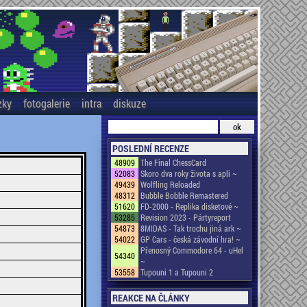
zky
fotogalerie
intra
diskuze
POSLEDNÍ RECENZE
48909
The Final ChessCard
52083
Skoro dva roky života s apli ~
49439
Wolfling Reloaded
48312
Bubble Bobble Remastered
51620
FD-2000 - Replika disketové ~
53285
Revision 2023 - Pártyreport
54873
8MIDAS - Tak trochu jiná ark ~
54022
GP Cars - česká závodní hra! ~
Přenosný Commodore 64 - uHel
54340
~
53558
Tupouni 1 a Tupouni 2
REAKCE NA ČLÁNKY