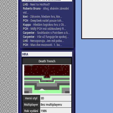
LHS
- Není to HotRod?
Roberto Bruno
- Ahoj, sháním závodní
vid...
kiwi
- Zdravim, hledam hru, kte...
PCH
- DeepSeek našel pouze toh...
Kuppa
- Hledám logickou hru z C6...
PCH
- Mdlý PCH má odzkoušený R...
Carpenter
- Souhlasím s Patrikem a k...
Carpenter
- Vše už funguje ke spokoj...
LHS
- Nerozporuju. Jen mě poba...
PCH
- Mas dve moznosti. 1. bu...
HRA
Death Trench
Herní styl
3D
Multiplayer
Bez multiplayeru
Rok vydání
1986