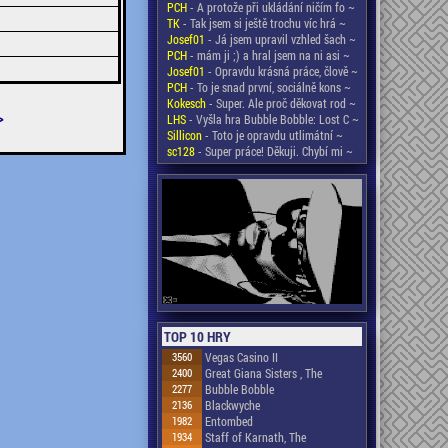
PCH
- A protože při ukládání ničím fo ~
TK
- Tak jsem si ještě trochu víc hrá ~
Josef01
- Já jsem upravil vzhled šach ~
PCH
- mám ji ;) a hral jsem na ni asi ~
Josef01
- Opravdu krásná práce, člově ~
PCH
- To je snad první, sociálně kons ~
Kokesch
- Super. Ale proč děkovat rod ~
>
LHS
- Vyšla hra Bubble Bobble: Lost C ~
Sillicon
- Toto je opravdu utlimátní ~
sc128
- Super práce! Děkuji. Chybí mi ~
TOP 10 HRY
3560
Vegas Casino II
2400
Great Giana Sisters , The
2277
Bubble Bobble
2136
Blackwyche
1982
Entombed
1934
Staff of Karnath, The