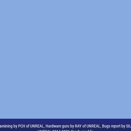
amining by PCH of UNREAL, Hardware guru by RAY of UNREAL, Bugs report by S