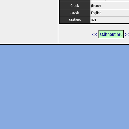
Crack
(None)
Jazyk
English
Staženo
321
<<
>
stáhnout hru