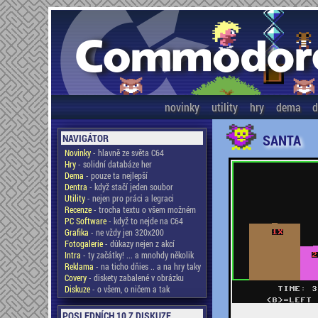
novinky
utility
hry
dema
d
SANTA
NAVIGÁTOR
Novinky
- hlavně ze světa C64
Hry
- solidní databáze her
Dema
- pouze ta nejlepší
Dentra
- když stačí jeden soubor
Utility
- nejen pro práci a legraci
Recenze
- trocha textu o všem možném
PC Software
- když to nejde na C64
Grafika
- ne vždy jen 320x200
Fotogalerie
- důkazy nejen z akcí
Intra
- ty začátky! ... a mnohdy několik
Reklama
- na ticho dňies .. a na hry taky
Covery
- diskety zabalené v obrázku
Diskuze
- o všem, o ničem a tak
POSLEDNÍCH 10 Z DISKUZE