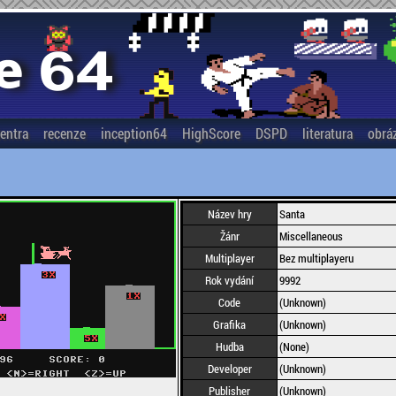
entra
recenze
inception64
HighScore
DSPD
literatura
obrá
Název hry
Santa
Žánr
Miscellaneous
Multiplayer
Bez multiplayeru
Rok vydání
9992
Code
(Unknown)
Grafika
(Unknown)
Hudba
(None)
Developer
(Unknown)
Publisher
(Unknown)