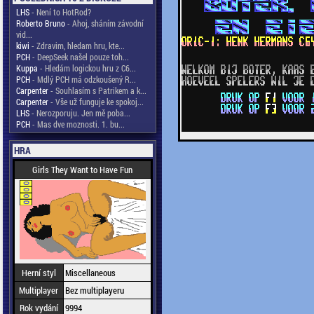
LHS
- Není to HotRod?
Roberto Bruno
- Ahoj, sháním závodní
vid...
kiwi
- Zdravim, hledam hru, kte...
PCH
- DeepSeek našel pouze toh...
Kuppa
- Hledám logickou hru z C6...
PCH
- Mdlý PCH má odzkoušený R...
Carpenter
- Souhlasím s Patrikem a k...
Carpenter
- Vše už funguje ke spokoj...
LHS
- Nerozporuju. Jen mě poba...
PCH
- Mas dve moznosti. 1. bu...
HRA
Girls They Want to Have Fun
Herní styl
Miscellaneous
Multiplayer
Bez multiplayeru
Rok vydání
9994