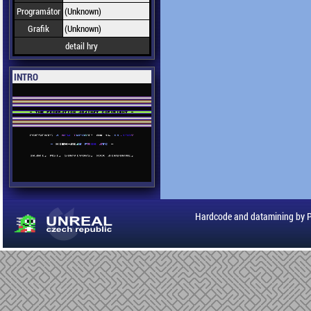
Programátor
(Unknown)
Grafik
(Unknown)
detail hry
INTRO
Hardcode and datamining by 