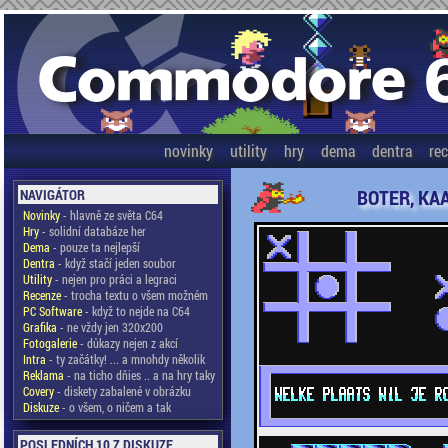
novinky
utility
hry
dema
dentra
re
BOTER, KA
NAVIGÁTOR
Novinky
- hlavně ze světa C64
Hry
- solidní databáze her
Dema
- pouze ta nejlepší
Dentra
- když stačí jeden soubor
Utility
- nejen pro práci a legraci
Recenze
- trocha textu o všem možném
PC Software
- když to nejde na C64
Grafika
- ne vždy jen 320x200
Fotogalerie
- důkazy nejen z akcí
Intra
- ty začátky! ... a mnohdy několik
Reklama
- na ticho dňies .. a na hry taky
Covery
- diskety zabalené v obrázku
Diskuze
- o všem, o ničem a tak
POSLEDNÍCH 10 Z DISKUZE