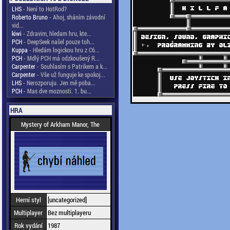
LHS
- Není to HotRod?
Roberto Bruno
- Ahoj, sháním závodní
vid...
kiwi
- Zdravim, hledam hru, kte...
PCH
- DeepSeek našel pouze toh...
Kuppa
- Hledám logickou hru z C6...
PCH
- Mdlý PCH má odzkoušený R...
Carpenter
- Souhlasím s Patrikem a k...
Carpenter
- Vše už funguje ke spokoj...
LHS
- Nerozporuju. Jen mě poba...
PCH
- Mas dve moznosti. 1. bu...
HRA
Mystery of Arkham Manor, The
Herní styl
[uncategorized]
Multiplayer
Bez multiplayeru
Rok vydání
1987