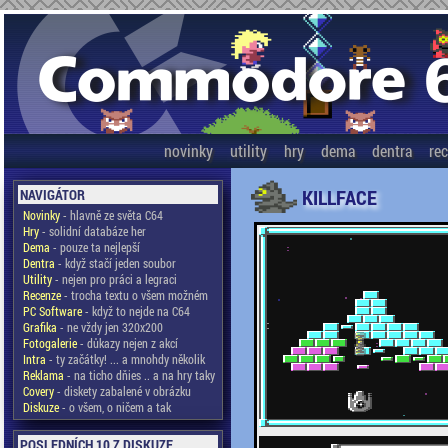
novinky
utility
hry
dema
dentra
re
KILLFACE
NAVIGÁTOR
Novinky
- hlavně ze světa C64
Hry
- solidní databáze her
Dema
- pouze ta nejlepší
Dentra
- když stačí jeden soubor
Utility
- nejen pro práci a legraci
Recenze
- trocha textu o všem možném
PC Software
- když to nejde na C64
Grafika
- ne vždy jen 320x200
Fotogalerie
- důkazy nejen z akcí
Intra
- ty začátky! ... a mnohdy několik
Reklama
- na ticho dňies .. a na hry taky
Covery
- diskety zabalené v obrázku
Diskuze
- o všem, o ničem a tak
POSLEDNÍCH 10 Z DISKUZE