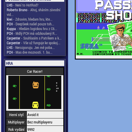
LHS
- Není to HotRod?
Roberto Bruno
- Ahoj, sháním závodní
vid...
kiwi
- Zdravim, hledam hru, kte...
PCH
- DeepSeek našel pouze toh...
Kuppa
- Hledám logickou hru z C6...
PCH
- Mdlý PCH má odzkoušený R...
Carpenter
- Souhlasím s Patrikem a k...
Carpenter
- Vše už funguje ke spokoj...
LHS
- Nerozporuju. Jen mě poba...
PCH
- Mas dve moznosti. 1. bu...
HRA
Car Racer!
Herní styl
Avoid it
Multiplayer
Bez multiplayeru
Rok vydání
9992