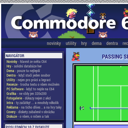
novinky
utility
hry
dema
dentra
re
PASSING S
NAVIGÁTOR
Novinky
- hlavně ze světa C64
Hry
- solidní databáze her
Dema
- pouze ta nejlepší
Dentra
- když stačí jeden soubor
Utility
- nejen pro práci a legraci
Recenze
- trocha textu o všem možném
PC Software
- když to nejde na C64
Grafika
- ne vždy jen 320x200
Fotogalerie
- důkazy nejen z akcí
Intra
- ty začátky! ... a mnohdy několik
Reklama
- na ticho dňies .. a na hry taky
Covery
- diskety zabalené v obrázku
Diskuze
- o všem, o ničem a tak
POSLEDNÍCH 10 Z DISKUZE