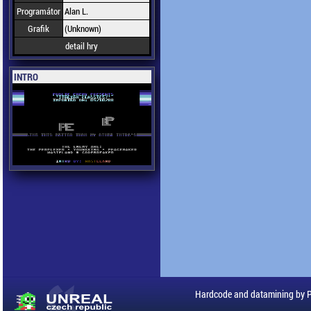
Programátor
Alan L.
Grafik
(Unknown)
detail hry
INTRO
Hardcode and datamining by 