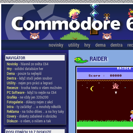
novinky
utility
hry
dema
dentra
re
RAIDER
NAVIGÁTOR
Novinky
- hlavně ze světa C64
Hry
- solidní databáze her
Dema
- pouze ta nejlepší
Dentra
- když stačí jeden soubor
Utility
- nejen pro práci a legraci
Recenze
- trocha textu o všem možném
PC Software
- když to nejde na C64
Grafika
- ne vždy jen 320x200
Fotogalerie
- důkazy nejen z akcí
Intra
- ty začátky! ... a mnohdy několik
Reklama
- na ticho dňies .. a na hry taky
Covery
- diskety zabalené v obrázku
Diskuze
- o všem, o ničem a tak
POSLEDNÍCH 10 Z DISKUZE