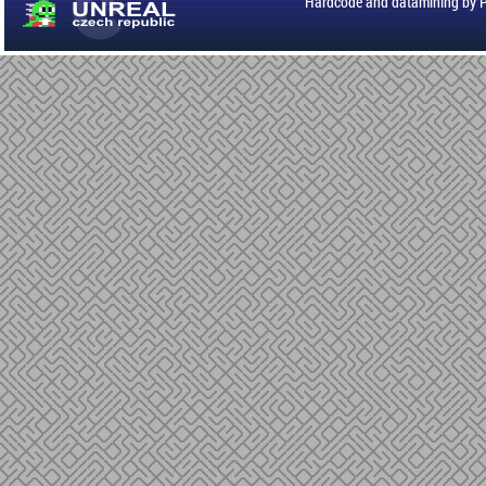
Hardcode and datamining by 