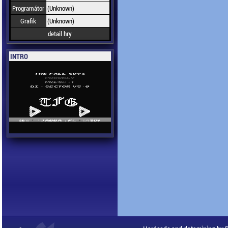
Programátor
(Unknown)
Grafik
(Unknown)
detail hry
INTRO