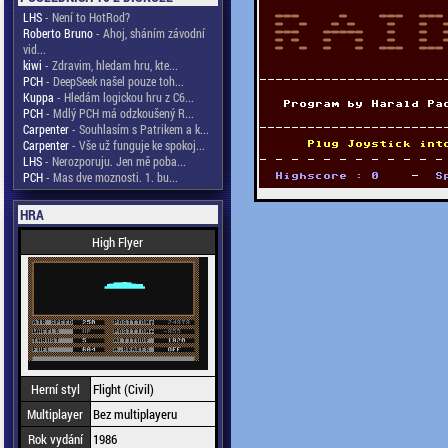
LHS
- Není to HotRod?
Roberto Bruno
- Ahoj, sháním závodní
vid...
kiwi
- Zdravim, hledam hru, kte...
PCH
- DeepSeek našel pouze toh...
Kuppa
- Hledám logickou hru z C6...
PCH
- Mdlý PCH má odzkoušený R...
Carpenter
- Souhlasím s Patrikem a k...
Carpenter
- Vše už funguje ke spokoj...
LHS
- Nerozporuju. Jen mě poba...
PCH
- Mas dve moznosti. 1. bu...
HRA
High Flyer
Herní styl
Flight (Civil)
Multiplayer
Bez multiplayeru
Rok vydání
1986