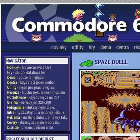
novinky
utility
hry
dema
dentra
re
SPAZE DUELL
NAVIGÁTOR
Novinky
- hlavně ze světa C64
Hry
- solidní databáze her
Dema
- pouze ta nejlepší
Dentra
- když stačí jeden soubor
Utility
- nejen pro práci a legraci
Recenze
- trocha textu o všem možném
PC Software
- když to nejde na C64
Grafika
- ne vždy jen 320x200
Fotogalerie
- důkazy nejen z akcí
Intra
- ty začátky! ... a mnohdy několik
Reklama
- na ticho dňies .. a na hry taky
Covery
- diskety zabalené v obrázku
Diskuze
- o všem, o ničem a tak
POSLEDNÍCH 10 Z DISKUZE