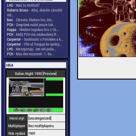
LHS
- Není to HotRod?
Roberto Bruno
- Ahoj, sháním závodní
vid...
kiwi
- Zdravim, hledam hru, kte...
PCH
- DeepSeek našel pouze toh...
Kuppa
- Hledám logickou hru z C6...
PCH
- Mdlý PCH má odzkoušený R...
Carpenter
- Souhlasím s Patrikem a k...
Carpenter
- Vše už funguje ke spokoj...
LHS
- Nerozporuju. Jen mě poba...
PCH
- Mas dve moznosti. 1. bu...
HRA
Italian Night 1999 [Preview]
Herní styl
[uncategorized]
Multiplayer
Bez multiplayeru
Rok vydání
1991