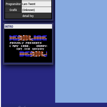
Programátor
Lars Twent
Grafik
(Unknown)
detail hry
INTRO