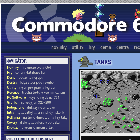
novinky
utility
hry
dema
dentra
re
TANKS
NAVIGÁTOR
Novinky
- hlavně ze světa C64
Hry
- solidní databáze her
Dema
- pouze ta nejlepší
Dentra
- když stačí jeden soubor
Utility
- nejen pro práci a legraci
Recenze
- trocha textu o všem možném
PC Software
- když to nejde na C64
Grafika
- ne vždy jen 320x200
Fotogalerie
- důkazy nejen z akcí
Intra
- ty začátky! ... a mnohdy několik
Reklama
- na ticho dňies .. a na hry taky
Covery
- diskety zabalené v obrázku
Diskuze
- o všem, o ničem a tak
POSLEDNÍCH 10 Z DISKUZE