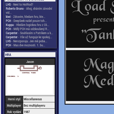
LHS
- Není to HotRod?
Roberto Bruno
- Ahoj, sháním závodní
vid...
kiwi
- Zdravim, hledam hru, kte...
PCH
- DeepSeek našel pouze toh...
Kuppa
- Hledám logickou hru z C6...
PCH
- Mdlý PCH má odzkoušený R...
Carpenter
- Souhlasím s Patrikem a k...
Carpenter
- Vše už funguje ke spokoj...
LHS
- Nerozporuju. Jen mě poba...
PCH
- Mas dve moznosti. 1. bu...
HRA
Jason
Herní styl
Miscellaneous
Multiplayer
Bez multiplayeru
Rok vydání
1987