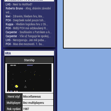
LHS
- Není to HotRod?
Roberto Bruno
- Ahoj, sháním závodní
vid...
kiwi
- Zdravim, hledam hru, kte...
PCH
- DeepSeek našel pouze toh...
Kuppa
- Hledám logickou hru z C6...
PCH
- Mdlý PCH má odzkoušený R...
Carpenter
- Souhlasím s Patrikem a k...
Carpenter
- Vše už funguje ke spokoj...
LHS
- Nerozporuju. Jen mě poba...
PCH
- Mas dve moznosti. 1. bu...
HRA
Starship
Herní styl
Miscellaneous
Multiplayer
Bez multiplayeru
Rok vydání
1987