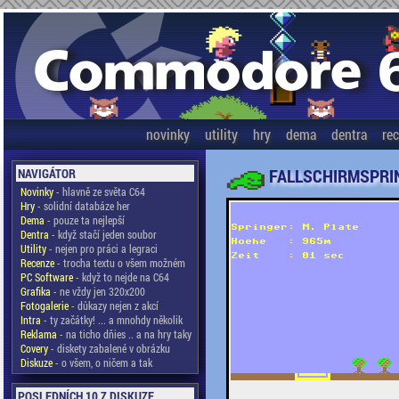
novinky
utility
hry
dema
dentra
re
FALLSCHIRMSPRI
NAVIGÁTOR
Novinky
- hlavně ze světa C64
Hry
- solidní databáze her
Dema
- pouze ta nejlepší
Dentra
- když stačí jeden soubor
Utility
- nejen pro práci a legraci
Recenze
- trocha textu o všem možném
PC Software
- když to nejde na C64
Grafika
- ne vždy jen 320x200
Fotogalerie
- důkazy nejen z akcí
Intra
- ty začátky! ... a mnohdy několik
Reklama
- na ticho dňies .. a na hry taky
Covery
- diskety zabalené v obrázku
Diskuze
- o všem, o ničem a tak
POSLEDNÍCH 10 Z DISKUZE