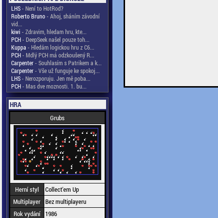
LHS
- Není to HotRod?
Roberto Bruno
- Ahoj, sháním závodní
vid...
kiwi
- Zdravim, hledam hru, kte...
PCH
- DeepSeek našel pouze toh...
Kuppa
- Hledám logickou hru z C6...
PCH
- Mdlý PCH má odzkoušený R...
Carpenter
- Souhlasím s Patrikem a k...
Carpenter
- Vše už funguje ke spokoj...
LHS
- Nerozporuju. Jen mě poba...
PCH
- Mas dve moznosti. 1. bu...
HRA
Grubs
Herní styl
Collect'em Up
Multiplayer
Bez multiplayeru
Rok vydání
1986