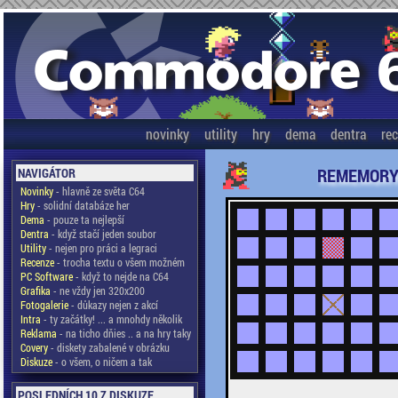
novinky
utility
hry
dema
dentra
re
REMEMOR
NAVIGÁTOR
Novinky
- hlavně ze světa C64
Hry
- solidní databáze her
Dema
- pouze ta nejlepší
Dentra
- když stačí jeden soubor
Utility
- nejen pro práci a legraci
Recenze
- trocha textu o všem možném
PC Software
- když to nejde na C64
Grafika
- ne vždy jen 320x200
Fotogalerie
- důkazy nejen z akcí
Intra
- ty začátky! ... a mnohdy několik
Reklama
- na ticho dňies .. a na hry taky
Covery
- diskety zabalené v obrázku
Diskuze
- o všem, o ničem a tak
POSLEDNÍCH 10 Z DISKUZE