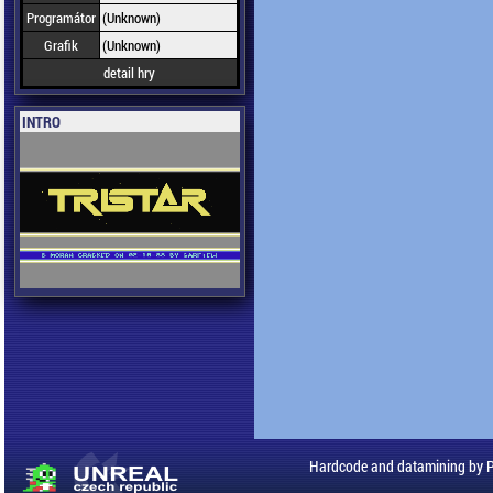
Programátor
(Unknown)
Grafik
(Unknown)
detail hry
INTRO
Hardcode and datamining by 