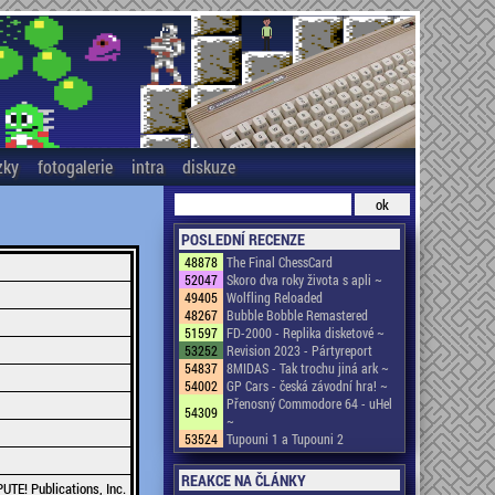
zky
fotogalerie
intra
diskuze
POSLEDNÍ RECENZE
48878
The Final ChessCard
52047
Skoro dva roky života s apli ~
49405
Wolfling Reloaded
48267
Bubble Bobble Remastered
51597
FD-2000 - Replika disketové ~
53252
Revision 2023 - Pártyreport
54837
8MIDAS - Tak trochu jiná ark ~
54002
GP Cars - česká závodní hra! ~
Přenosný Commodore 64 - uHel
54309
~
53524
Tupouni 1 a Tupouni 2
REAKCE NA ČLÁNKY
TE! Publications, Inc.