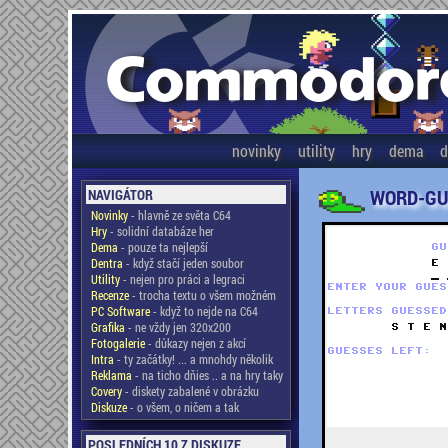
novinky
utility
hry
dema
d
WORD-GU
NAVIGÁTOR
Novinky
- hlavně ze světa C64
Hry
- solidní databáze her
Dema
- pouze ta nejlepší
Dentra
- když stačí jeden soubor
Utility
- nejen pro práci a legraci
Recenze
- trocha textu o všem možném
PC Software
- když to nejde na C64
Grafika
- ne vždy jen 320x200
Fotogalerie
- důkazy nejen z akcí
Intra
- ty začátky! ... a mnohdy několik
Reklama
- na ticho dňies .. a na hry taky
Covery
- diskety zabalené v obrázku
Diskuze
- o všem, o ničem a tak
POSLEDNÍCH 10 Z DISKUZE