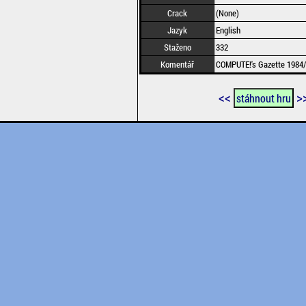
Crack
(None)
Jazyk
English
Staženo
332
Komentář
COMPUTE!'s Gazette 1984/
<<
>
stáhnout hru