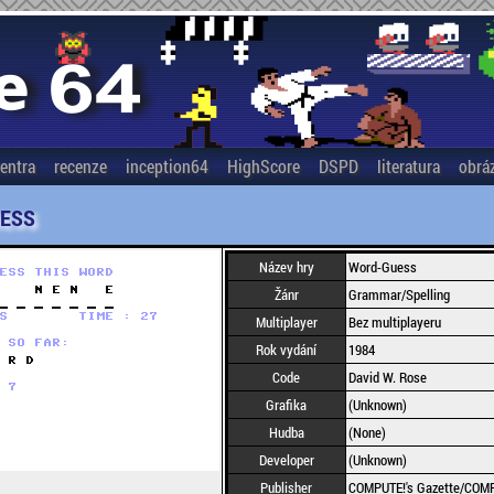
entra
recenze
inception64
HighScore
DSPD
literatura
obrá
ESS
Název hry
Word-Guess
Žánr
Grammar/Spelling
Multiplayer
Bez multiplayeru
Rok vydání
1984
Code
David W. Rose
Grafika
(Unknown)
Hudba
(None)
Developer
(Unknown)
Publisher
COMPUTE!'s Gazette/COMPU