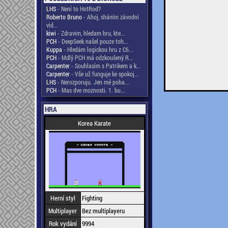
LHS
- Není to HotRod?
Roberto Bruno
- Ahoj, sháním závodní
vid...
kiwi
- Zdravim, hledam hru, kte...
PCH
- DeepSeek našel pouze toh...
Kuppa
- Hledám logickou hru z C6...
PCH
- Mdlý PCH má odzkoušený R...
Carpenter
- Souhlasím s Patrikem a k...
Carpenter
- Vše už funguje ke spokoj...
LHS
- Nerozporuju. Jen mě poba...
PCH
- Mas dve moznosti. 1. bu...
HRA
Korea Karate
Herní styl
Fighting
Multiplayer
Bez multiplayeru
Rok vydání
9994