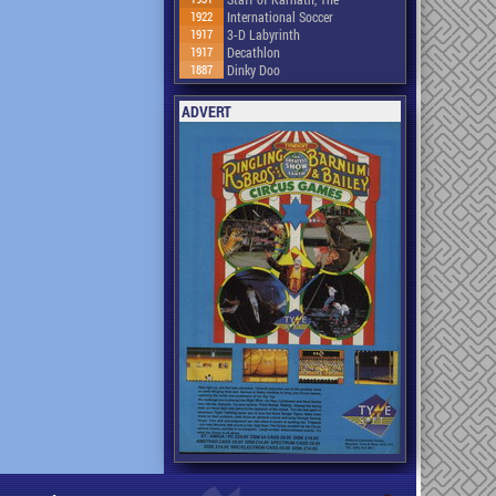
1922
International Soccer
1917
3-D Labyrinth
1917
Decathlon
1887
Dinky Doo
ADVERT