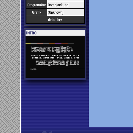
Programátor
Bombjack Ltd.
Grafik
(Unknown)
detail hry
INTRO