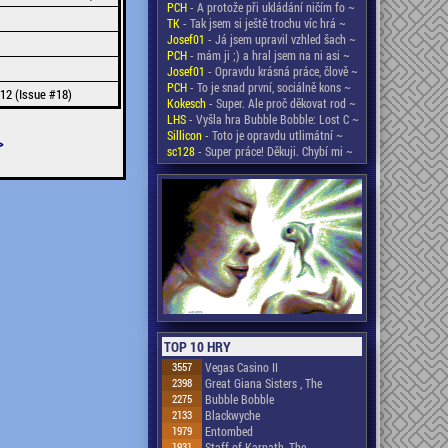
PCH
- A protože při ukládání ničím fo ~
TK
- Tak jsem si ještě trochu víc hrá ~
Josef01
- Já jsem upravil vzhled šach ~
PCH
- mám ji ;) a hral jsem na ni asi ~
Josef01
- Opravdu krásná práce, člově ~
PCH
- To je snad první, sociálně kons ~
12 (Issue #18)
Kokesch
- Super. Ale proč děkovat rod ~
LHS
- Vyšla hra Bubble Bobble: Lost C ~
Sillicon
- Toto je opravdu utlimátní ~
>
sc128
- Super práce! Děkuji. Chybí mi ~
TOP 10 HRY
3557
Vegas Casino II
2398
Great Giana Sisters , The
2275
Bubble Bobble
2133
Blackwyche
1979
Entombed
1931
Staff of Karnath, The