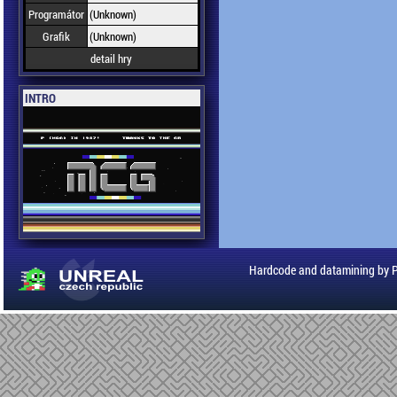
Programátor
(Unknown)
Grafik
(Unknown)
detail hry
INTRO
Hardcode and datamining by 