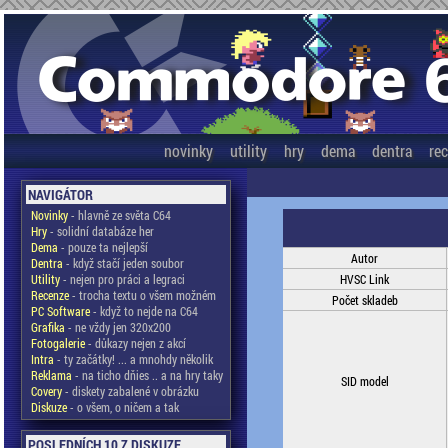
novinky
utility
hry
dema
dentra
re
NAVIGÁTOR
Novinky
- hlavně ze světa C64
Hry
- solidní databáze her
Dema
- pouze ta nejlepší
Autor
Dentra
- když stačí jeden soubor
Utility
- nejen pro práci a legraci
HVSC Link
Recenze
- trocha textu o všem možném
Počet skladeb
PC Software
- když to nejde na C64
Grafika
- ne vždy jen 320x200
Fotogalerie
- důkazy nejen z akcí
Intra
- ty začátky! ... a mnohdy několik
Reklama
- na ticho dňies .. a na hry taky
SID model
Covery
- diskety zabalené v obrázku
Diskuze
- o všem, o ničem a tak
POSLEDNÍCH 10 Z DISKUZE