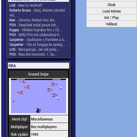
Clock
LHS
- Není to HotRod?
Roberto Bruno
- Ahoj, sháním závodní
Load Adresa
vid...
Init / Play
kiwi
- Zdravim, hledam hru, kte...
Velikost
PCH
- DeepSeek našel pouze toh...
Kuppa
- Hledám logickou hru z C6...
PCH
- Mdlý PCH má odzkoušený R...
Carpenter
- Souhlasím s Patrikem a k...
Carpenter
- Vše už funguje ke spokoj...
LHS
- Nerozporuju. Jen mě poba...
PCH
- Mas dve moznosti. 1. bu...
HRA
Ground Snipe
Herní styl
Miscellaneous
Multiplayer
Bez multiplayeru
Rok vydání
1993