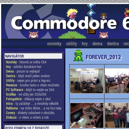
novinky
utility
hry
dema
dentra
re
FOREVER_2012
NAVIGÁTOR
Novinky
- hlavně ze světa C64
Hry
- solidní databáze her
Dema
- pouze ta nejlepší
Dentra
- když stačí jeden soubor
Utility
- nejen pro práci a legraci
Recenze
- trocha textu o všem možném
PC Software
- když to nejde na C64
Grafika
- ne vždy jen 320x200
Fotogalerie
- důkazy nejen z akcí
Intra
- ty začátky! ... a mnohdy několik
Reklama
- na ticho dňies .. a na hry taky
Covery
- diskety zabalené v obrázku
Diskuze
- o všem, o ničem a tak
POSLEDNÍCH 10 Z DISKUZE