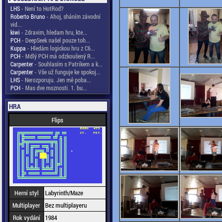
LHS
- Není to HotRod?
Roberto Bruno
- Ahoj, sháním závodní
vid...
kiwi
- Zdravim, hledam hru, kte...
PCH
- DeepSeek našel pouze toh...
Kuppa
- Hledám logickou hru z C6...
PCH
- Mdlý PCH má odzkoušený R...
Carpenter
- Souhlasím s Patrikem a k...
Carpenter
- Vše už funguje ke spokoj...
LHS
- Nerozporuju. Jen mě poba...
PCH
- Mas dve moznosti. 1. bu...
HRA
Flips
Herní styl
Labyrinth/Maze
Multiplayer
Bez multiplayeru
Rok vydání
1984