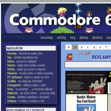
novinky
utility
hry
dema
dentra
re
#
a
b
c
d
e
f
NAVIGÁTOR
Novinky
- hlavně ze světa C64
REKLAMY
Hry
- solidní databáze her
Dema
- pouze ta nejlepší
Dentra
- když stačí jeden soubor
Utility
- nejen pro práci a legraci
Recenze
- trocha textu o všem možném
PC Software
- když to nejde na C64
Grafika
- ne vždy jen 320x200
Fotogalerie
- důkazy nejen z akcí
Intra
- ty začátky! ... a mnohdy několik
Reklama
- na ticho dňies .. a na hry taky
Covery
- diskety zabalené v obrázku
Diskuze
- o všem, o ničem a tak
POSLEDNÍCH 10 Z DISKUZE