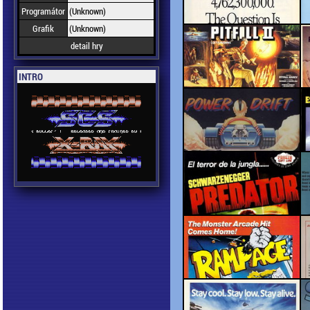
Programátor
(Unknown)
Grafik
(Unknown)
detail hry
INTRO