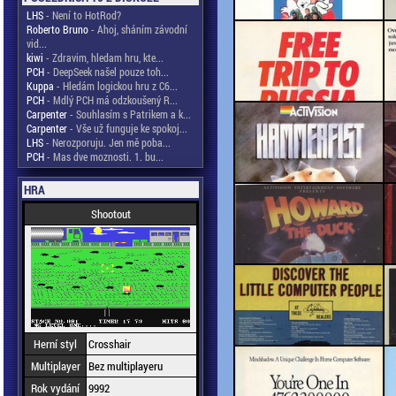
LHS
- Není to HotRod?
Roberto Bruno
- Ahoj, sháním závodní
vid...
kiwi
- Zdravim, hledam hru, kte...
PCH
- DeepSeek našel pouze toh...
Kuppa
- Hledám logickou hru z C6...
PCH
- Mdlý PCH má odzkoušený R...
Carpenter
- Souhlasím s Patrikem a k...
Carpenter
- Vše už funguje ke spokoj...
LHS
- Nerozporuju. Jen mě poba...
PCH
- Mas dve moznosti. 1. bu...
HRA
Shootout
Herní styl
Crosshair
Multiplayer
Bez multiplayeru
Rok vydání
9992