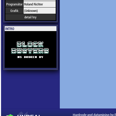
Programátor
Roland Richter
Grafik
(Unknown)
detail hry
INTRO
Hardcode and datamining by 