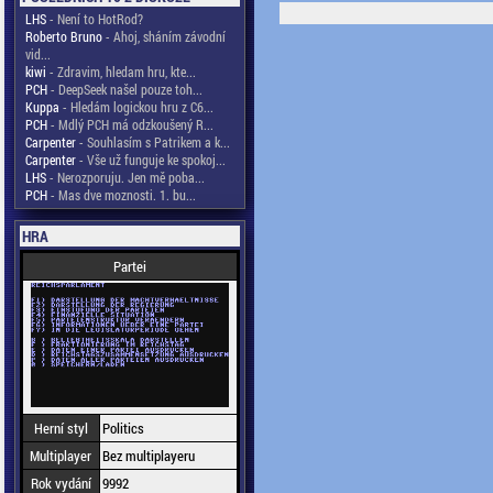
LHS
- Není to HotRod?
Roberto Bruno
- Ahoj, sháním závodní
vid...
kiwi
- Zdravim, hledam hru, kte...
PCH
- DeepSeek našel pouze toh...
Kuppa
- Hledám logickou hru z C6...
PCH
- Mdlý PCH má odzkoušený R...
Carpenter
- Souhlasím s Patrikem a k...
Carpenter
- Vše už funguje ke spokoj...
LHS
- Nerozporuju. Jen mě poba...
PCH
- Mas dve moznosti. 1. bu...
HRA
Partei
Herní styl
Politics
Multiplayer
Bez multiplayeru
Rok vydání
9992