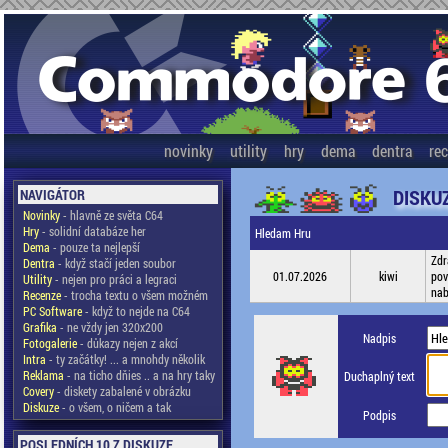
novinky
utility
hry
dema
dentra
re
DISKU
NAVIGÁTOR
Novinky
- hlavně ze světa C64
Hry
- solidní databáze her
Hledam Hru
Dema
- pouze ta nejlepší
Zdr
Dentra
- když stačí jeden soubor
01.07.2026
kiwi
pov
Utility
- nejen pro práci a legraci
nab
Recenze
- trocha textu o všem možném
PC Software
- když to nejde na C64
Grafika
- ne vždy jen 320x200
Nadpis
Fotogalerie
- důkazy nejen z akcí
Intra
- ty začátky! ... a mnohdy několik
Reklama
- na ticho dňies .. a na hry taky
Duchaplný text
Covery
- diskety zabalené v obrázku
Diskuze
- o všem, o ničem a tak
Podpis
POSLEDNÍCH 10 Z DISKUZE