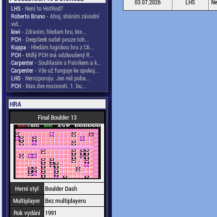
03.07.2026
LHS
Ne
LHS
- Není to HotRod?
Roberto Bruno
- Ahoj, sháním závodní
vid...
kiwi
- Zdravim, hledam hru, kte...
PCH
- DeepSeek našel pouze toh...
Kuppa
- Hledám logickou hru z C6...
PCH
- Mdlý PCH má odzkoušený R...
Carpenter
- Souhlasím s Patrikem a k...
Carpenter
- Vše už funguje ke spokoj...
LHS
- Nerozporuju. Jen mě poba...
PCH
- Mas dve moznosti. 1. bu...
HRA
Final Boulder 13
Herní styl
Boulder Dash
Multiplayer
Bez multiplayeru
Rok vydání
1991