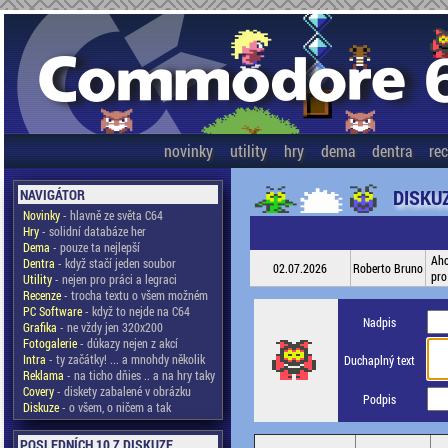
novinky
utility
hry
dema
dentra
re
DISKU
NAVIGÁTOR
Novinky
- hlavně ze světa C64
Hry
- solidní databáze her
Dema
- pouze ta nejlepší
Aho
Dentra
- když stačí jeden soubor
02.07.2026
Roberto Bruno
pro
Utility
- nejen pro práci a legraci
Recenze
- trocha textu o všem možném
PC Software
- když to nejde na C64
Nadpis
Grafika
- ne vždy jen 320x200
Fotogalerie
- důkazy nejen z akcí
Intra
- ty začátky! ... a mnohdy několik
Duchaplný text
Reklama
- na ticho dňies .. a na hry taky
Covery
- diskety zabalené v obrázku
Podpis
Diskuze
- o všem, o ničem a tak
POSLEDNÍCH 10 Z DISKUZE