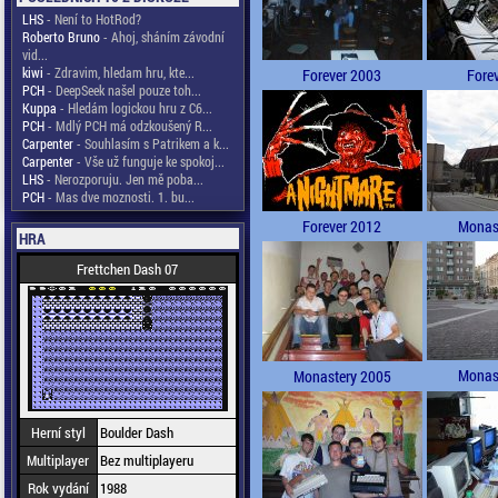
LHS
- Není to HotRod?
Roberto Bruno
- Ahoj, sháním závodní
vid...
kiwi
- Zdravim, hledam hru, kte...
Forever 2003
Fore
PCH
- DeepSeek našel pouze toh...
Kuppa
- Hledám logickou hru z C6...
PCH
- Mdlý PCH má odzkoušený R...
Carpenter
- Souhlasím s Patrikem a k...
Carpenter
- Vše už funguje ke spokoj...
LHS
- Nerozporuju. Jen mě poba...
PCH
- Mas dve moznosti. 1. bu...
Forever 2012
Monas
HRA
Frettchen Dash 07
Monas
Monastery 2005
Herní styl
Boulder Dash
Multiplayer
Bez multiplayeru
Rok vydání
1988