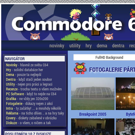
novinky
utility
hry
dema
dentra
re
FullHD Background
NAVIGÁTOR
Novinky
- hlavně ze světa C64
FOTOGALERIE PÁR
Hry
- solidní databáze her
Dema
- pouze ta nejlepší
Dentra
- když stačí jeden soubor
Utility
- nejen pro práci a legraci
Recenze
- trocha textu o všem možném
PC Software
- když to nejde na C64
Grafika
- ne vždy jen 320x200
Fotogalerie
- důkazy nejen z akcí
Intra
- ty začátky! ... a mnohdy několik
Reklama
- na ticho dňies .. a na hry taky
Breakpoint 2005
Bytef
Covery
- diskety zabalené v obrázku
Diskuze
- o všem, o ničem a tak
POSLEDNÍCH 10 Z DISKUZE