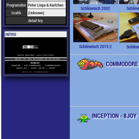
Programátor
Peter Liepa & Karlchen
Schlimeisch 2002
Schlim
Grafik
(Unknown)
detail hry
INTRO
Schlimeisch 2015 2
Schlim
COMMODORE 
INCEPTION - 8JOY