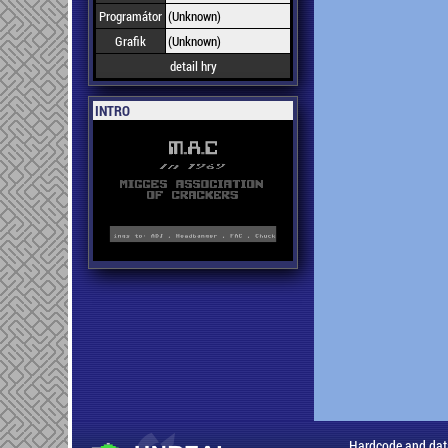
Programátor
(Unknown)
Grafik
(Unknown)
detail hry
INTRO
Hardcode and dat