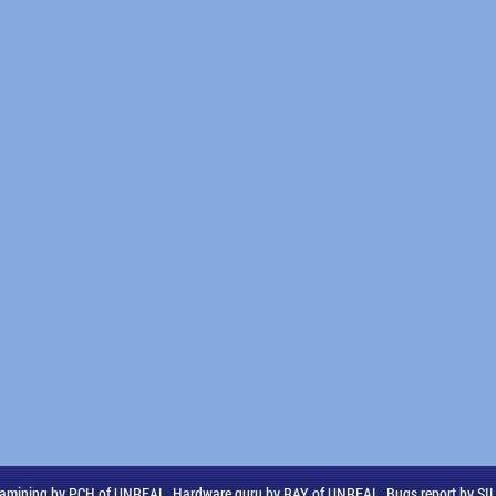
amining by PCH of UNREAL, Hardware guru by RAY of UNREAL, Bugs report by S