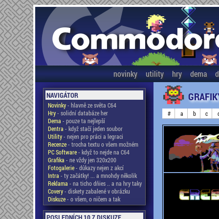
novinky
utility
hry
dema
d
GRAFIK
NAVIGÁTOR
Novinky
- hlavně ze světa C64
Hry
- solidní databáze her
#
a
b
c
Dema
- pouze ta nejlepší
Dentra
- když stačí jeden soubor
Utility
- nejen pro práci a legraci
Recenze
- trocha textu o všem možném
PC Software
- když to nejde na C64
Grafika
- ne vždy jen 320x200
Fotogalerie
- důkazy nejen z akcí
Intra
- ty začátky! ... a mnohdy několik
Reklama
- na ticho dňies .. a na hry taky
Covery
- diskety zabalené v obrázku
Diskuze
- o všem, o ničem a tak
POSLEDNÍCH 10 Z DISKUZE