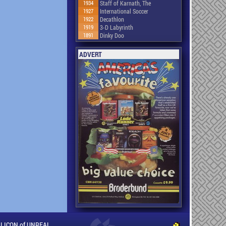
1934
Staff of Karnath, The
1927
International Soccer
1922
Decathlon
1919
3-D Labyrinth
1891
Dinky Doo
ADVERT
ILLICON of UNREAL