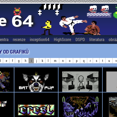
entra
recenze
inception64
HighScore
DSPD
literatura
obrá
Y OD GRAFIKŮ
d
e
f
g
h
i
j
k
l
m
n
o
p
q
r
s
t
u
v