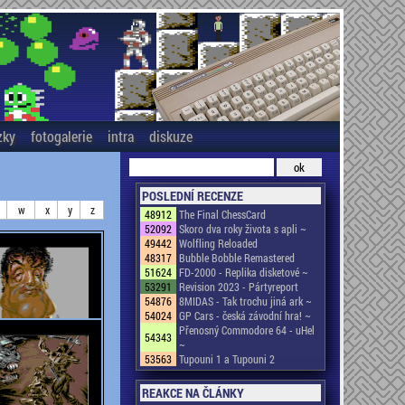
zky
fotogalerie
intra
diskuze
POSLEDNÍ RECENZE
w
x
y
z
48912
The Final ChessCard
52092
Skoro dva roky života s apli ~
49442
Wolfling Reloaded
48317
Bubble Bobble Remastered
51624
FD-2000 - Replika disketové ~
53291
Revision 2023 - Pártyreport
54876
8MIDAS - Tak trochu jiná ark ~
54024
GP Cars - česká závodní hra! ~
Přenosný Commodore 64 - uHel
54343
~
53563
Tupouni 1 a Tupouni 2
REAKCE NA ČLÁNKY