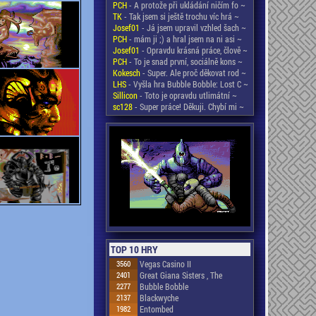
PCH
- A protože při ukládání ničím fo ~
TK
- Tak jsem si ještě trochu víc hrá ~
Josef01
- Já jsem upravil vzhled šach ~
PCH
- mám ji ;) a hral jsem na ni asi ~
Josef01
- Opravdu krásná práce, člově ~
PCH
- To je snad první, sociálně kons ~
Kokesch
- Super. Ale proč děkovat rod ~
LHS
- Vyšla hra Bubble Bobble: Lost C ~
Sillicon
- Toto je opravdu utlimátní ~
sc128
- Super práce! Děkuji. Chybí mi ~
TOP 10 HRY
3560
Vegas Casino II
2401
Great Giana Sisters , The
2277
Bubble Bobble
2137
Blackwyche
1982
Entombed