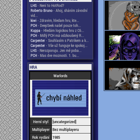
LHS
- Není to HotRod?
Roberto Bruno
- Ahoj, sháním závodní
vid...
kiwi
- Zdravim, hledam hru, kte...
PCH
- DeepSeek našel pouze toh...
Kuppa
- Hledám logickou hru z C6...
PCH
- Mdlý PCH má odzkoušený R...
Carpenter
- Souhlasím s Patrikem a k...
Carpenter
- Vše už funguje ke spokoj...
LHS
- Nerozporuju. Jen mě poba...
PCH
- Mas dve moznosti. 1. bu...
HRA
Warlords
Herní styl
[uncategorized]
Multiplayer
Bez multiplayeru
Rok vydání
1985