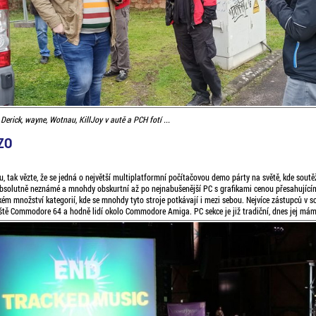
, Derick, wayne, Wotnau, KillJoy v autě a PCH fotí ...
ZO
, tak vězte, že se jedná o největší multiplatformní počítačovou demo párty na světě, kde sout
absolutně neznámé a mnohdy obskurtní až po nejnabušenější PC s grafikami cenou přesahující
kém množství kategorií, kde se mnohdy tyto stroje potkávají i mezi sebou. Nejvíce zástupců v s
láště Commodore 64 a hodně lidí okolo Commodore Amiga. PC sekce je již tradiční, dnes jej má