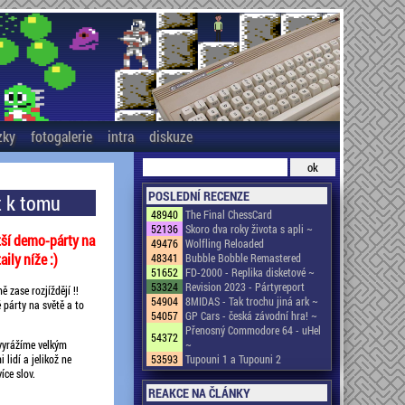
zky
fotogalerie
intra
diskuze
POSLEDNÍ RECENZE
t k tomu
48940
The Final ChessCard
52136
Skoro dva roky života s apli ~
tší demo-párty na
49476
Wolfling Reloaded
aily níže :)
48341
Bubble Bobble Remastered
51652
FD-2000 - Replika disketové ~
53324
Revision 2023 - Pártyreport
 zase rozjíždějí !!
54904
8MIDAS - Tak trochu jiná ark ~
 párty na světě a to
54057
GP Cars - česká závodní hra! ~
Přenosný Commodore 64 - uHel
54372
ě vyrážíme velkým
~
lidí a jelikož ne
53593
Tupouni 1 a Tupouni 2
íce slov.
REAKCE NA ČLÁNKY