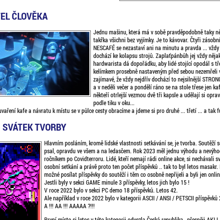
TEL ČLOVĚKA
Jednu mašinu, která má v sobě pravděpodobně taky ně
takřka všichni bez vyjímky. Je to kávovar. Čtyři zásobn
NESCAFÉ se nezastaví ani na minutu a pravda ... vždy
dochází ke kolapsu strojů. Zaplaťpánbůh jej vždy něja
hardwarista dá dopořádku, aby lidé stojící opodál s t
kelímkem prosebně nastaveným před sebou nezemřeli 
zajímavé, že vždy nejdřív dochází to nejsilnější STRO
a v neděli večer a pondělí ráno se na stole třese jen k
někteří otrlejší vezmou dvě tři kapsle a udělají si opra
podle tiku v oku...
vaření kafe a návratu k místu se v půlce cesty obracíme a jdeme si pro druhé ... třetí ... a tak f
- SVÁTEK TVORBY
Hlavním posláním, kromě lidské vlastnosti setkávání se, je tvorba. Soutěží se
psal, opravdu ve všem a na ledasčem. Rok 2023 měl jednu výhodu a nevýho
ročníkem po Covidterroru. Lidé, kteří nemají rádi online akce, si nechávali s
osobní setkání a právě proto ten počet příspěvků .. tak to byl letos masakr.
možné posílat příspěvky do soutěží i těm co osobně nepřijeli a byli jen onlin
Jestli byly v sekci GAME minule 3 příspěvky, letos jich bylo 15 !
V roce 2022 bylo v sekci PC demo 18 příspěvků. Letos 42.
Ale například v roce 2022 bylo v kategorii ASCII / ANSI / PETSCII příspěvků 
A !!! AA !!! AAAAA ?!!!
První místo si letos v této kategorii odvezla Česká republika , přesněji AKI !