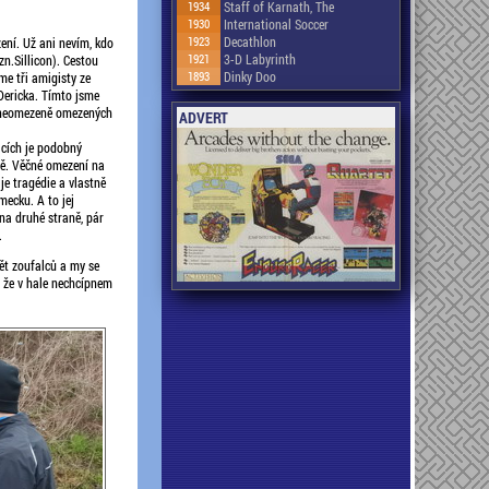
1934
Staff of Karnath, The
1930
International Soccer
1923
Decathlon
ní. Už ani nevím, kdo
1921
3-D Labyrinth
zn.Sillicon). Cestou
1893
Dinky Doo
e tři amigisty ze
Dericka. Tímto jsme
 neomezeně omezených
ADVERT
cích je podobný
ě. Věčné omezení na
e tragédie a vlastně
ecku. A to jej
 na druhé straně, pár
.
pět zoufalců a my se
, že v hale nechcípnem