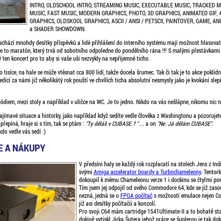
INTRO, OLDSCHOOL INTRO, STREAMING MUSIC, EXECUTABLE MUSIC, TRACKED M
MUSIC, FAST MUSIC, MODERN GRAPHICS, PHOTO, 3D GRAPHICS, ANIMATED GIF,
GRAPHICS, OLDSKOOL GRAPHICS, ASCII / ANSI / PETSCII, PAINTOVER, GAME, AN
a SHADER SHOWDOWN.
nachází mnohdy desítky příspěvků a lidé přihlášení do interního systému mají možnost hlasova
Je to maratón, který trvá od sobotního odpoledne do pondělního rána !!! S malými přestávkami 
ký ten koncert pro to aby si vaše uši nezvykly na nepříjemné ticho.
o tisíce, na hale se může vtěsnat cca 800 lidí, takže docela šrumec. Tak či tak je to akce poklid
ící za námi již několikátý rok pouští ve chvílích ticha absolutní nesmysly jako je kvokání sle
ódiem, mezi stoly a například v uličce na WC. Je to jedno. Nikdo na vás nešlápne, nikomu nic 
zajímavé situace a historky, jako například když sedíte vedle člověka z Washingtonu a pozorujet
přepíná, hraje si s tím, tak se ptám :
"Ty děláš v CUBASE ? "
... a on
"Ne. Já dělám CUBASE"
.
do vedle vás sedí :)
 A NÁKUPY
V předsíni haly se každý rok rozplacatí na stolech Jens z In
svými
Amiga accelerator boardy a Turbochameleony
. Tentor
dokoupil k mému Chameleonu verze 1 i dockinu se čtyřmi port
Tím jsem jej odpojil od svého Commodore 64, kde se již zaso
nezná, jedná se o
FPGA počítač
s možností emulace nejen C
již asi desítky počítačů a konzolí.
Pro svoji C64 mám cartridge 1541Ultimate-II a to bohatě sta
dokině vytiskl Jirka Šutera jehož práce se šuplerou je tak do