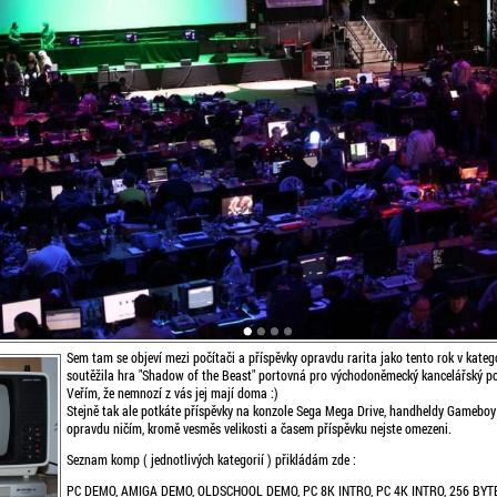
Sem tam se objeví mezi počítači a příspěvky opravdu rarita jako tento rok v kate
soutěžila hra "Shadow of the Beast" portovná pro východoněmecký kancelářský p
Veřím, že nemnozí z vás jej mají doma :)
Stejně tak ale potkáte příspěvky na konzole Sega Mega Drive, handheldy Gamebo
opravdu ničím, kromě vesměs velikosti a časem příspěvku nejste omezeni.
Seznam komp ( jednotlivých kategorií ) přikládám zde :
PC DEMO, AMIGA DEMO, OLDSCHOOL DEMO, PC 8K INTRO, PC 4K INTRO, 256 BYT