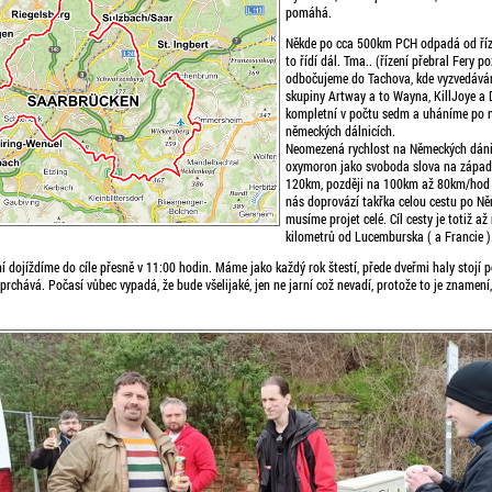
pomáhá.
Někde po cca 500km PCH odpadá od říze
to řídí dál. Tma.. (řízení přebral Fery po
odbočujeme do Tachova, kde vyzvedávám
skupiny Artway a to Wayna, KillJoye a 
kompletní v počtu sedm a uháníme po
německých dálnicích.
Neomezená rychlost na Německých dáni
oxymoron jako svoboda slova na západ
120km, později na 100km až 80km/hod j
nás doprovází takřka celou cestu po Něm
musíme projet celé. Cíl cesty je totiž až
kilometrů od Lucemburska ( a Francie )
í dojíždíme do cíle přesně v 11:00 hodin. Máme jako každý rok štestí, přede dveřmi haly stojí 
rchává. Počasí vůbec vypadá, že bude všelijaké, jen ne jarní což nevadí, protože to je znamení