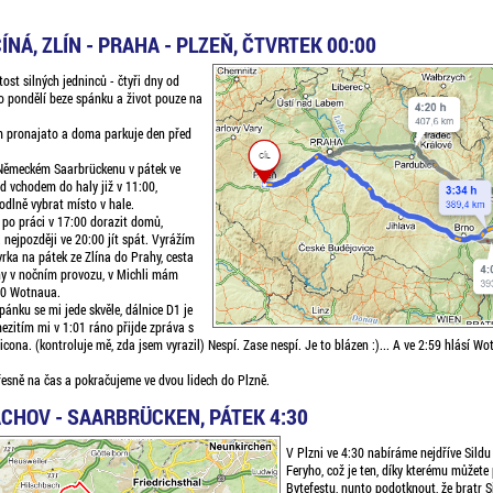
ÍNÁ, ZLÍN - PRAHA - PLZEŇ, ČTVRTEK 00:00
tost silných jedninců - čtyři dny od
o pondělí beze spánku a život pouze na
 pronajato a doma parkuje den před
 Německém Saarbrückenu v pátek ve
ed vchodem do haly již v 11:00,
dlně vybrat místo v hale.
 po práci v 17:00 dorazit domů,
a nejpozději ve 20:00 jít spát. Vyrážím
vrka na pátek ze Zlína do Prahy, cesta
iny v nočním provozu, v Michli mám
00 Wotnaua.
ánku se mi jede skvěle, dálnice D1 je
ezitím mi v 1:01 ráno přijde zpráva s
icona. (kontroluje mě, zda jsem vyrazil) Nespí. Zase nespí. Je to blázen :)... A ve 2:59 hlásí Wo
sně na čas a pokračujeme ve dvou lidech do Plzně.
ACHOV - SAARBRÜCKEN, PÁTEK 4:30
V Plzni ve 4:30 nabíráme nejdříve Sildu 
Feryho, což je ten, díky kterému můžete 
Bytefestu, nunto podotknout, že bratr S