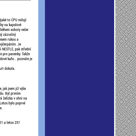
jaké to CPU milují
íky na kapslové
 během soboty večer
ký zázračný
řesem rukou a
vyčerpáním. Je
NG NESTLE, pak střední
afe pro panenky. Takže
vdové kafe... poznáte je
urt dokola.
, jak jsem již výše
du. Byl prvním
vá želízka v ohni na
 Letos bylo poprvé
e.
21 a letos 25?