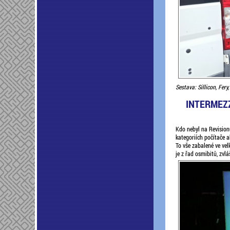
Sestava: Sillicon, Fery
INTERMEZ
Kdo nebyl na Revisionu
kategoriích počítače 
To vše zabalené ve vel
je z řad osmibitů, zv