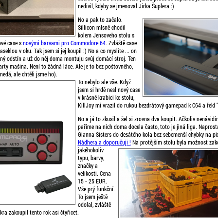
nedivil, kdyby se jmenoval Jirka Šuplera :)
No a pak to začalo.
Sillicon mlsně chodil
kolem Jensoveho stolu s
ové case s
novými barvami pro Commodore 64
. Zvláště case
eklou v oku. Tak jsem si jej koupil :) No a co myslíte ... on
sný odstín a už do něj doma montuju svůj domácí stroj. Ten
rty mašina. Není to žádná láce. Ale je to bez poštovného,
 nedá, ale chtěli jsme ho).
To nebylo ale vše. Když
jsem si hrdě nesl nový case
v krásné krabici ke stolu,
KillJoy mi vrazil do rukou bezdrátový gamepad k C64 a řekl "Z
No a já to zkusil a šel si zrovna dva koupit. Ačkoliv nenávi
paříme na nich doma docela často, toto je jiná liga. Naprost
Gianna Sisters do desátého kola bez sebemenší chybky na pix
Nádhera a doporučuji !
Na protějším stolu byla možnost zako
jakéhokoliv
typu, barvy,
značky a
velikosti. Cena
15 - 25 EUR.
Vše prý funkční.
To jsem ještě
odolal, zvláště
kra zakoupil tento rok asi čtyřicet.