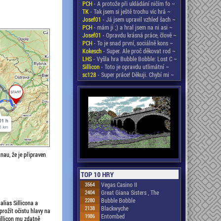
PCH
- A protože při ukládání ničím fo ~
TK
- Tak jsem si ještě trochu víc hrá ~
Josef01
- Já jsem upravil vzhled šach ~
PCH
- mám ji ;) a hral jsem na ni asi ~
Josef01
- Opravdu krásná práce, člově ~
PCH
- To je snad první, sociálně kons ~
Kokesch
- Super. Ale proč děkovat rod ~
LHS
- Vyšla hra Bubble Bobble: Lost C ~
Sillicon
- Toto je opravdu utlimátní ~
sc128
- Super práce! Děkuji. Chybí mi ~
tnau, že je připraven
TOP 10 HRY
3564
Vegas Casino II
2404
Great Giana Sisters , The
2280
Bubble Bobble
alias Sillicona a
2138
Blackwyche
prožít očistu hlavy na
1986
Entombed
illicon mu zdatně