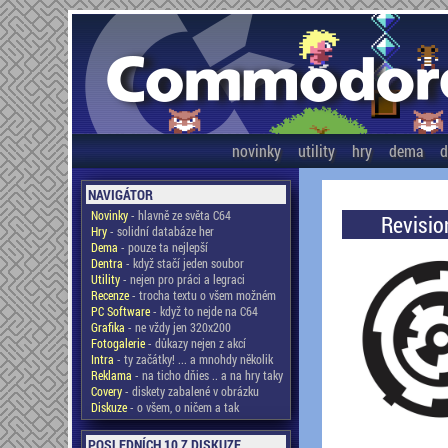
novinky
utility
hry
dema
d
NAVIGÁTOR
Novinky
- hlavně ze světa C64
Revisio
Hry
- solidní databáze her
Dema
- pouze ta nejlepší
Dentra
- když stačí jeden soubor
Utility
- nejen pro práci a legraci
Recenze
- trocha textu o všem možném
PC Software
- když to nejde na C64
Grafika
- ne vždy jen 320x200
Fotogalerie
- důkazy nejen z akcí
Intra
- ty začátky! ... a mnohdy několik
Reklama
- na ticho dňies .. a na hry taky
Covery
- diskety zabalené v obrázku
Diskuze
- o všem, o ničem a tak
POSLEDNÍCH 10 Z DISKUZE