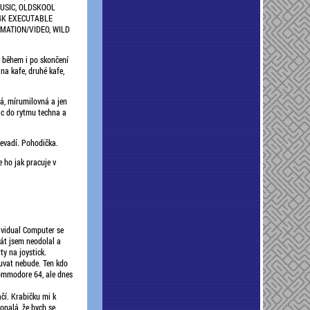
USIC, OLDSKOOL
 4K EXECUTABLE
IMATION/VIDEO, WILD
t během i po skončení
na kafe, druhé kafe,
ná, mírumilovná a jen
pic do rytmu techna a
nevadí. Pohodička.
e ho jak pracuje v
dividual Computer se
kát jsem neodolal a
y na joystick.
uvat nebude. Ten kdo
ommodore 64, ale dnes
čí. Krabičku mi k
konalá, že bych se