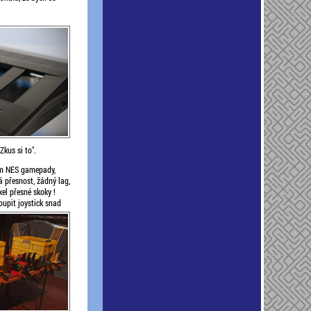
kus si to".
dím NES gamepady,
á přesnost, žádný lag,
el přesné skoky !
upit joystick snad