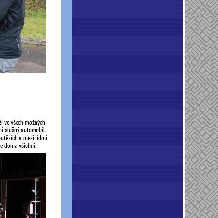
ěží ve všech možných
mi slušný automobil.
outěžích a mezi lidmi
me doma všichni.