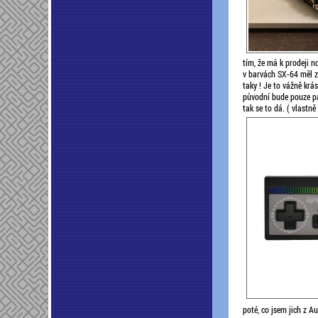
tím, že má k prodeji n
v barvách SX-64 měl zas
taky ! Je to vážně krá
původní bude pouze pa
tak se to dá. ( vlastně
poté, co jsem jich z Au