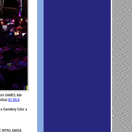
gorii GAMES, kde
očítač
KC 85/4
.
y a Gameboy Color a
E INTRO, AMIGA