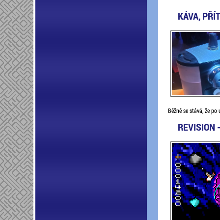
KÁVA, PŘÍ
Běžně se stává, že po u
REVISION 