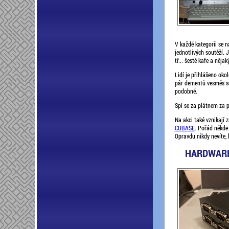
V každé kategorii se 
jednotlivých soutěží. 
tř... šesté kafe a něja
Lidí je přihlášeno okol
pár dementů vesměs sed
podobné.
Spí se za plátnem za p
Na akci také vznikají 
CUBASE
. Pořád někde 
Opravdu nikdy nevíte, k
HARDWARE