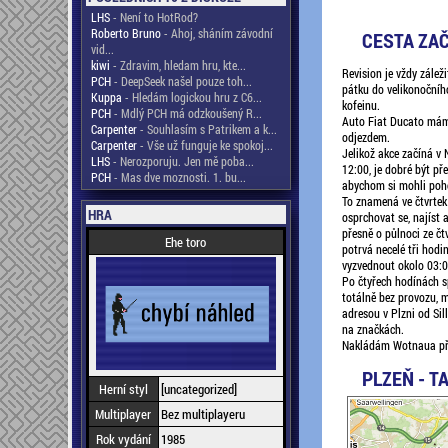
LHS
- Není to HotRod?
Roberto Bruno
- Ahoj, sháním závodní
CESTA ZAČ
vid...
kiwi
- Zdravim, hledam hru, kte...
Revision je vždy záleži
PCH
- DeepSeek našel pouze toh...
pátku do velikonočníh
Kuppa
- Hledám logickou hru z C6...
kofeinu.
PCH
- Mdlý PCH má odzkoušený R...
Auto Fiat Ducato mám
Carpenter
- Souhlasím s Patrikem a k...
odjezdem.
Carpenter
- Vše už funguje ke spokoj...
Jelikož akce začíná v
LHS
- Nerozporuju. Jen mě poba...
12:00, je dobré být př
PCH
- Mas dve moznosti. 1. bu...
abychom si mohli poho
To znamená ve čtvrtek
HRA
osprchovat se, najíst 
přesně o půlnoci ze čt
Ehe toro
potrvá necelé tři hod
vyzvednout okolo 03:
Po čtyřech hodínách sp
totálně bez provozu, m
adresou v Plzni od Sill
na značkách.
Nakládám Wotnaua pře
PLZEŇ - T
Herní styl
[uncategorized]
Multiplayer
Bez multiplayeru
Rok vydání
1985