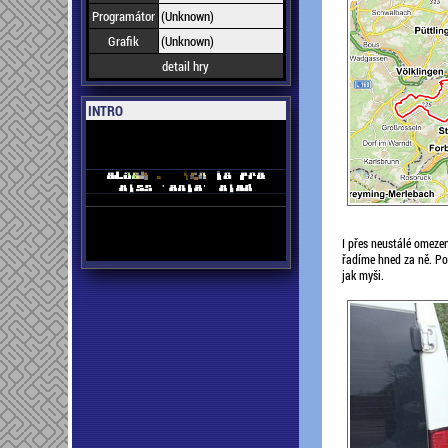
Programátor
(Unknown)
Grafik
(Unknown)
detail hry
INTRO
I přes neustálé omezen
řadíme hned za ně. Pop
jak myši.