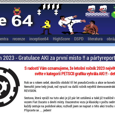
entra
recenze
inception64
HighScore
DSPD
literatura
obrá
n 2023 - Gratulace AKI za první místo !! a pártyrepor
S radostí Vám oznamujeme, že letošní ročník 2023 nejvě
světe v kategorii PETSCII grafika vyhrála AKI !! - det
Rok se s rokem sešel, skončilo období tří let pseudoCovidu a akce se konečně
Nemohli jsme tedy jinak, než vyrazit na další ročník největší demoscenérské
REVISION.
Sestava, která vyráží na tuto akci je již pár let ustálená a také již tradičn
vozem Fiat Ducato s devíti místy. Osazenstvo vozu je klasicky v počtu sedmi 
každý cestuje na podobné akce, rozhodl jsem se napsat o této akci trochu v
Připravte se .... jedem!