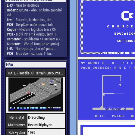
LHS
- Není to HotRod?
Roberto Bruno
- Ahoj, sháním závodní
vid...
kiwi
- Zdravim, hledam hru, kte...
PCH
- DeepSeek našel pouze toh...
Kuppa
- Hledám logickou hru z C6...
PCH
- Mdlý PCH má odzkoušený R...
Carpenter
- Souhlasím s Patrikem a k...
Carpenter
- Vše už funguje ke spokoj...
LHS
- Nerozporuju. Jen mě poba...
PCH
- Mas dve moznosti. 1. bu...
HRA
HATE - Hostile All Terrain Encounte...
Herní styl
D-Scrolling
Multiplayer
Bez multiplayeru
Rok vydání
1989