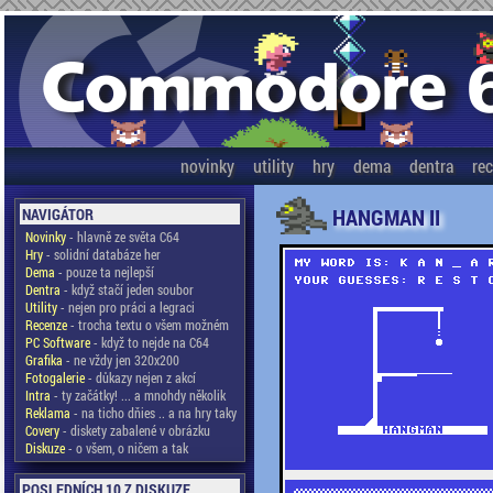
novinky
utility
hry
dema
dentra
re
HANGMAN II
NAVIGÁTOR
Novinky
- hlavně ze světa C64
Hry
- solidní databáze her
Dema
- pouze ta nejlepší
Dentra
- když stačí jeden soubor
Utility
- nejen pro práci a legraci
Recenze
- trocha textu o všem možném
PC Software
- když to nejde na C64
Grafika
- ne vždy jen 320x200
Fotogalerie
- důkazy nejen z akcí
Intra
- ty začátky! ... a mnohdy několik
Reklama
- na ticho dňies .. a na hry taky
Covery
- diskety zabalené v obrázku
Diskuze
- o všem, o ničem a tak
POSLEDNÍCH 10 Z DISKUZE