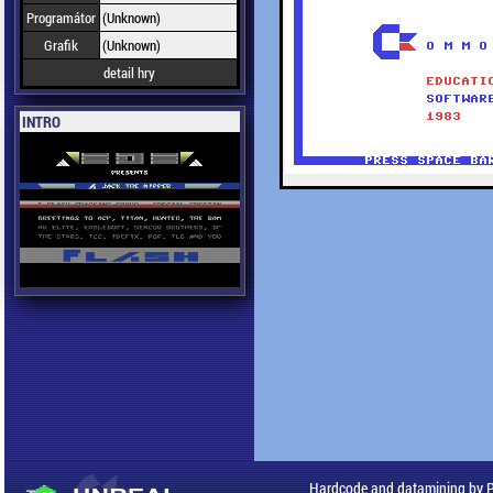
Programátor
(Unknown)
Grafik
(Unknown)
detail hry
INTRO
Hardcode and datamining by 