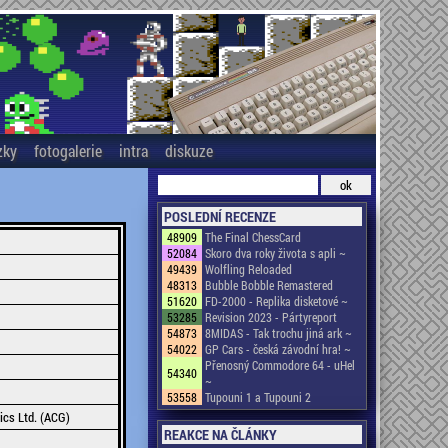
zky
fotogalerie
intra
diskuze
POSLEDNÍ RECENZE
48909
The Final ChessCard
52084
Skoro dva roky života s apli ~
49439
Wolfling Reloaded
48313
Bubble Bobble Remastered
51620
FD-2000 - Replika disketové ~
53285
Revision 2023 - Pártyreport
54873
8MIDAS - Tak trochu jiná ark ~
54022
GP Cars - česká závodní hra! ~
Přenosný Commodore 64 - uHel
54340
~
53558
Tupouni 1 a Tupouni 2
cs Ltd. (ACG)
REAKCE NA ČLÁNKY