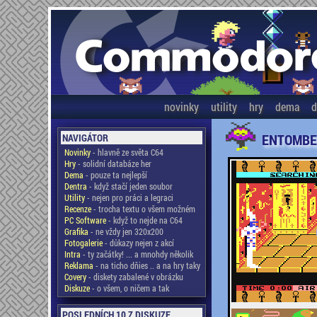
novinky
utility
hry
dema
d
ENTOMBE
NAVIGÁTOR
Novinky
- hlavně ze světa C64
Hry
- solidní databáze her
Dema
- pouze ta nejlepší
Dentra
- když stačí jeden soubor
Utility
- nejen pro práci a legraci
Recenze
- trocha textu o všem možném
PC Software
- když to nejde na C64
Grafika
- ne vždy jen 320x200
Fotogalerie
- důkazy nejen z akcí
Intra
- ty začátky! ... a mnohdy několik
Reklama
- na ticho dňies .. a na hry taky
Covery
- diskety zabalené v obrázku
Diskuze
- o všem, o ničem a tak
POSLEDNÍCH 10 Z DISKUZE