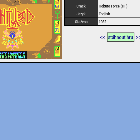
Crack
Hokuto Force (HF)
Jazyk
English
Staženo
1982
<<
>
stáhnout hru