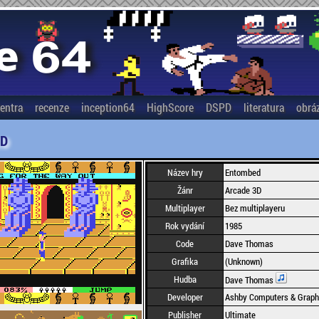
entra
recenze
inception64
HighScore
DSPD
literatura
obrá
D
Název hry
Entombed
Žánr
Arcade 3D
Multiplayer
Bez multiplayeru
Rok vydání
1985
Code
Dave Thomas
Grafika
(Unknown)
Hudba
Dave Thomas
Developer
Ashby Computers & Graphi
Publisher
Ultimate