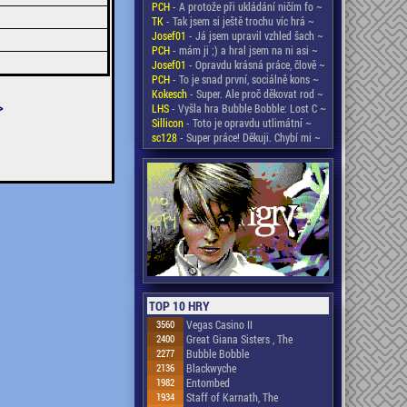
PCH
- A protože při ukládání ničím fo ~
TK
- Tak jsem si ještě trochu víc hrá ~
Josef01
- Já jsem upravil vzhled šach ~
PCH
- mám ji ;) a hral jsem na ni asi ~
Josef01
- Opravdu krásná práce, člově ~
PCH
- To je snad první, sociálně kons ~
Kokesch
- Super. Ale proč děkovat rod ~
>
LHS
- Vyšla hra Bubble Bobble: Lost C ~
Sillicon
- Toto je opravdu utlimátní ~
sc128
- Super práce! Děkuji. Chybí mi ~
TOP 10 HRY
3560
Vegas Casino II
2400
Great Giana Sisters , The
2277
Bubble Bobble
2136
Blackwyche
1982
Entombed
1934
Staff of Karnath, The