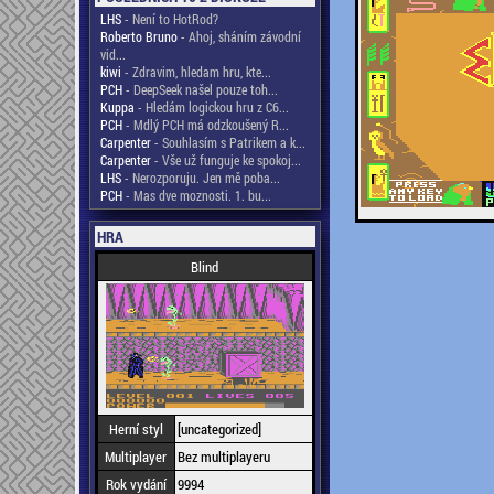
LHS
- Není to HotRod?
Roberto Bruno
- Ahoj, sháním závodní
vid...
kiwi
- Zdravim, hledam hru, kte...
PCH
- DeepSeek našel pouze toh...
Kuppa
- Hledám logickou hru z C6...
PCH
- Mdlý PCH má odzkoušený R...
Carpenter
- Souhlasím s Patrikem a k...
Carpenter
- Vše už funguje ke spokoj...
LHS
- Nerozporuju. Jen mě poba...
PCH
- Mas dve moznosti. 1. bu...
HRA
Blind
Herní styl
[uncategorized]
Multiplayer
Bez multiplayeru
Rok vydání
9994