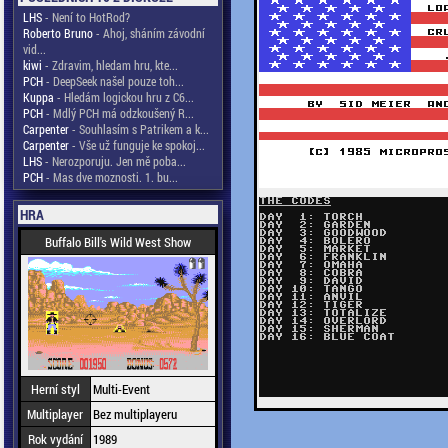
LHS
- Není to HotRod?
Roberto Bruno
- Ahoj, sháním závodní
vid...
kiwi
- Zdravim, hledam hru, kte...
PCH
- DeepSeek našel pouze toh...
Kuppa
- Hledám logickou hru z C6...
PCH
- Mdlý PCH má odzkoušený R...
Carpenter
- Souhlasím s Patrikem a k...
Carpenter
- Vše už funguje ke spokoj...
LHS
- Nerozporuju. Jen mě poba...
PCH
- Mas dve moznosti. 1. bu...
HRA
Buffalo Bill's Wild West Show
Herní styl
Multi-Event
Multiplayer
Bez multiplayeru
Rok vydání
1989