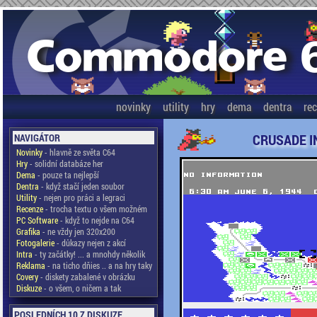
novinky
utility
hry
dema
dentra
re
CRUSADE I
NAVIGÁTOR
Novinky
- hlavně ze světa C64
Hry
- solidní databáze her
Dema
- pouze ta nejlepší
Dentra
- když stačí jeden soubor
Utility
- nejen pro práci a legraci
Recenze
- trocha textu o všem možném
PC Software
- když to nejde na C64
Grafika
- ne vždy jen 320x200
Fotogalerie
- důkazy nejen z akcí
Intra
- ty začátky! ... a mnohdy několik
Reklama
- na ticho dňies .. a na hry taky
Covery
- diskety zabalené v obrázku
Diskuze
- o všem, o ničem a tak
POSLEDNÍCH 10 Z DISKUZE