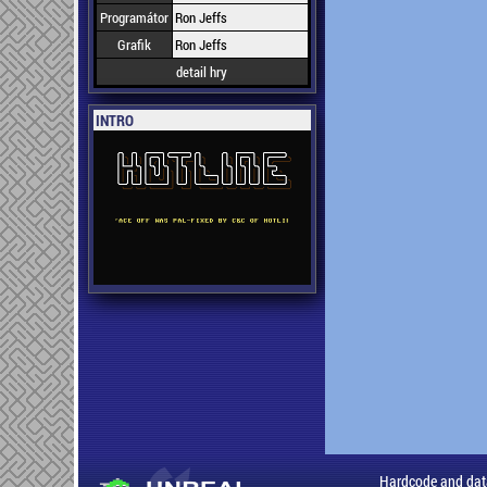
Programátor
Ron Jeffs
Grafik
Ron Jeffs
detail hry
INTRO
Hardcode and dat