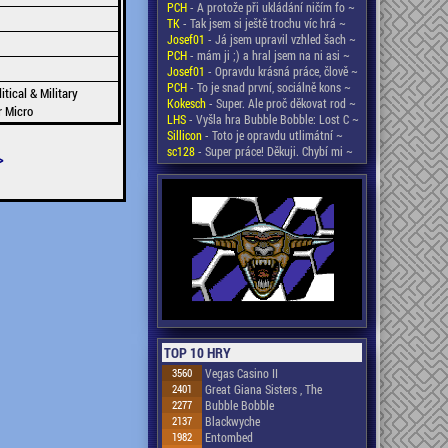
PCH
- A protože při ukládání ničím fo ~
TK
- Tak jsem si ještě trochu víc hrá ~
Josef01
- Já jsem upravil vzhled šach ~
PCH
- mám ji ;) a hral jsem na ni asi ~
Josef01
- Opravdu krásná práce, člově ~
PCH
- To je snad první, sociálně kons ~
tical & Military
Kokesch
- Super. Ale proč děkovat rod ~
 Micro
LHS
- Vyšla hra Bubble Bobble: Lost C ~
Sillicon
- Toto je opravdu utlimátní ~
sc128
- Super práce! Děkuji. Chybí mi ~
>
TOP 10 HRY
3560
Vegas Casino II
2401
Great Giana Sisters , The
2277
Bubble Bobble
2137
Blackwyche
1982
Entombed