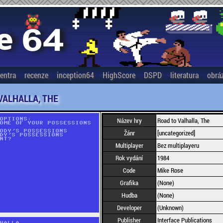
entra
recenze
inception64
HighScore
DSPD
literatura
obrá
VALHALLA, THE
Název hry
Road to Valhalla, The
Žánr
[uncategorized]
Multiplayer
Bez multiplayeru
Rok vydání
1984
Code
Mike Rose
Grafika
(None)
Hudba
(None)
Developer
(Unknown)
Publisher
Interface Publications