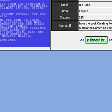
Crack
Rio Baan
Jazyk
English
Staženo
325
from the book Creating Poli
Komentář
Simulation Games on Your
<<
>
stáhnout hru