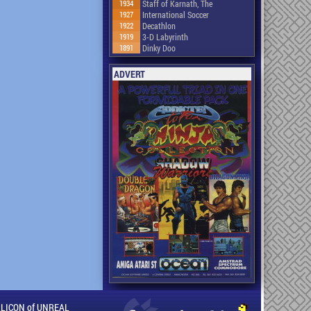
1934
Staff of Karnath, The
1927
International Soccer
1922
Decathlon
1919
3-D Labyrinth
1891
Dinky Doo
ADVERT
ILLICON of UNREAL