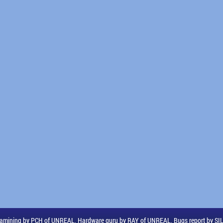
amining by PCH of UNREAL, Hardware guru by RAY of UNREAL, Bugs report by S