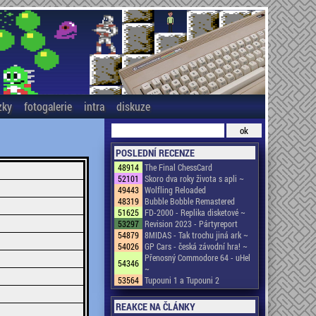
zky
fotogalerie
intra
diskuze
POSLEDNÍ RECENZE
48914
The Final ChessCard
52101
Skoro dva roky života s apli ~
49443
Wolfling Reloaded
48319
Bubble Bobble Remastered
51625
FD-2000 - Replika disketové ~
53297
Revision 2023 - Pártyreport
54879
8MIDAS - Tak trochu jiná ark ~
54026
GP Cars - česká závodní hra! ~
Přenosný Commodore 64 - uHel
54346
~
53564
Tupouni 1 a Tupouni 2
REAKCE NA ČLÁNKY