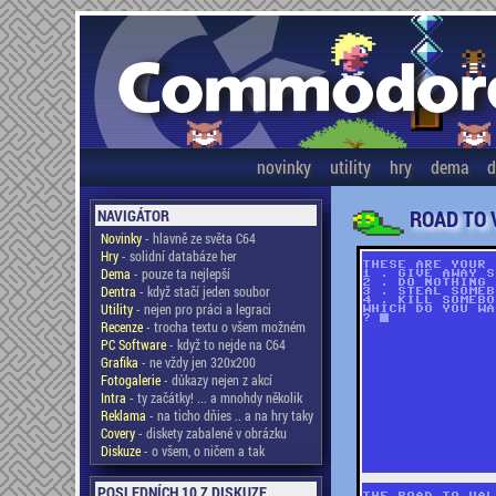
novinky
utility
hry
dema
d
ROAD TO 
NAVIGÁTOR
Novinky
- hlavně ze světa C64
Hry
- solidní databáze her
Dema
- pouze ta nejlepší
Dentra
- když stačí jeden soubor
Utility
- nejen pro práci a legraci
Recenze
- trocha textu o všem možném
PC Software
- když to nejde na C64
Grafika
- ne vždy jen 320x200
Fotogalerie
- důkazy nejen z akcí
Intra
- ty začátky! ... a mnohdy několik
Reklama
- na ticho dňies .. a na hry taky
Covery
- diskety zabalené v obrázku
Diskuze
- o všem, o ničem a tak
POSLEDNÍCH 10 Z DISKUZE