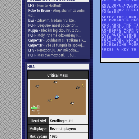
LHS
- Není to HotRod?
Roberto Bruno
- Ahoj, sháním závodní
vid...
kiwi
- Zdravim, hledam hru, kte...
PCH
- DeepSeek našel pouze toh...
Kuppa
- Hledám logickou hru z C6...
PCH
- Mdlý PCH má odzkoušený R...
Carpenter
- Souhlasím s Patrikem a k...
Carpenter
- Vše už funguje ke spokoj...
LHS
- Nerozporuju. Jen mě poba...
PCH
- Mas dve moznosti. 1. bu...
HRA
Critical Mass
Herní styl
Scrolling multi
Multiplayer
Bez multiplayeru
Rok vydání
1985