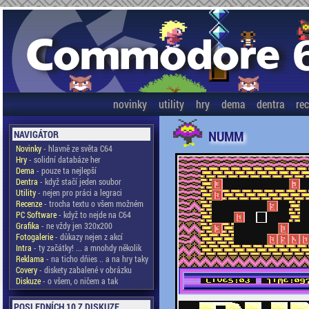
novinky
utility
hry
dema
dentra
re
NUMM
NAVIGÁTOR
Novinky
- hlavně ze světa C64
Hry
- solidní databáze her
Dema
- pouze ta nejlepší
Dentra
- když stačí jeden soubor
Utility
- nejen pro práci a legraci
Recenze
- trocha textu o všem možném
PC Software
- když to nejde na C64
Grafika
- ne vždy jen 320x200
Fotogalerie
- důkazy nejen z akcí
Intra
- ty začátky! ... a mnohdy několik
Reklama
- na ticho dňies .. a na hry taky
Covery
- diskety zabalené v obrázku
Diskuze
- o všem, o ničem a tak
POSLEDNÍCH 10 Z DISKUZE