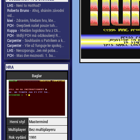
LHS
- Není to HotRod?
Roberto Bruno
- Ahoj, sháním závodní
vid...
kiwi
- Zdravim, hledam hru, kte...
PCH
- DeepSeek našel pouze toh...
Kuppa
- Hledám logickou hru z C6...
PCH
- Mdlý PCH má odzkoušený R...
Carpenter
- Souhlasím s Patrikem a k...
Carpenter
- Vše už funguje ke spokoj...
LHS
- Nerozporuju. Jen mě poba...
PCH
- Mas dve moznosti. 1. bu...
HRA
Baglar
Herní styl
Mastermind
Multiplayer
Bez multiplayeru
Rok vydání
1991