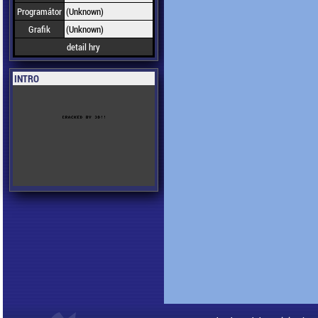
Programátor
(Unknown)
Grafik
(Unknown)
detail hry
INTRO