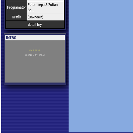
Peter Liepa & Zoltán
Programátor
Sc...
Grafik
(Unknown)
detail hry
INTRO