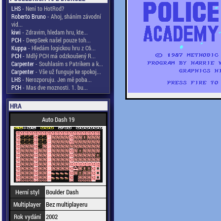
LHS
- Není to HotRod?
Roberto Bruno
- Ahoj, sháním závodní
vid...
kiwi
- Zdravim, hledam hru, kte...
PCH
- DeepSeek našel pouze toh...
Kuppa
- Hledám logickou hru z C6...
PCH
- Mdlý PCH má odzkoušený R...
Carpenter
- Souhlasím s Patrikem a k...
Carpenter
- Vše už funguje ke spokoj...
LHS
- Nerozporuju. Jen mě poba...
PCH
- Mas dve moznosti. 1. bu...
HRA
Auto Dash 19
Herní styl
Boulder Dash
Multiplayer
Bez multiplayeru
Rok vydání
2002