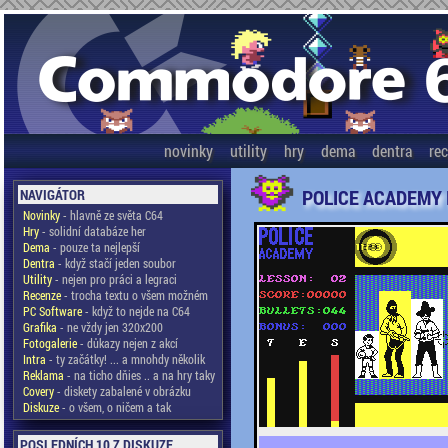
novinky
utility
hry
dema
dentra
re
POLICE ACADEMY I
NAVIGÁTOR
Novinky
- hlavně ze světa C64
Hry
- solidní databáze her
Dema
- pouze ta nejlepší
Dentra
- když stačí jeden soubor
Utility
- nejen pro práci a legraci
Recenze
- trocha textu o všem možném
PC Software
- když to nejde na C64
Grafika
- ne vždy jen 320x200
Fotogalerie
- důkazy nejen z akcí
Intra
- ty začátky! ... a mnohdy několik
Reklama
- na ticho dňies .. a na hry taky
Covery
- diskety zabalené v obrázku
Diskuze
- o všem, o ničem a tak
POSLEDNÍCH 10 Z DISKUZE