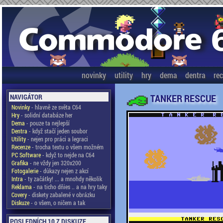
novinky
utility
hry
dema
dentra
re
TANKER RESCUE
NAVIGÁTOR
Novinky
- hlavně ze světa C64
Hry
- solidní databáze her
Dema
- pouze ta nejlepší
Dentra
- když stačí jeden soubor
Utility
- nejen pro práci a legraci
Recenze
- trocha textu o všem možném
PC Software
- když to nejde na C64
Grafika
- ne vždy jen 320x200
Fotogalerie
- důkazy nejen z akcí
Intra
- ty začátky! ... a mnohdy několik
Reklama
- na ticho dňies .. a na hry taky
Covery
- diskety zabalené v obrázku
Diskuze
- o všem, o ničem a tak
POSLEDNÍCH 10 Z DISKUZE