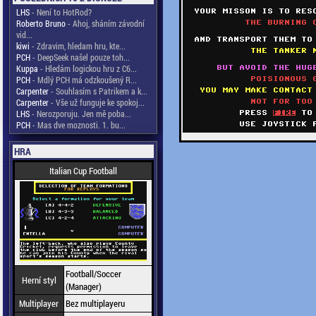
LHS
- Není to HotRod?
Roberto Bruno
- Ahoj, sháním závodní
vid...
kiwi
- Zdravim, hledam hru, kte...
PCH
- DeepSeek našel pouze toh...
Kuppa
- Hledám logickou hru z C6...
PCH
- Mdlý PCH má odzkoušený R...
Carpenter
- Souhlasím s Patrikem a k...
Carpenter
- Vše už funguje ke spokoj...
LHS
- Nerozporuju. Jen mě poba...
PCH
- Mas dve moznosti. 1. bu...
HRA
Italian Cup Football
Football/Soccer
Herní styl
(Manager)
Multiplayer
Bez multiplayeru