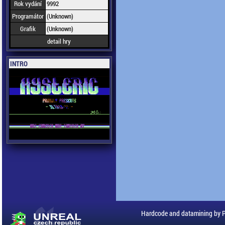
Rok vydání
9992
Programátor
(Unknown)
Grafik
(Unknown)
detail hry
INTRO
Hardcode and datamining by 