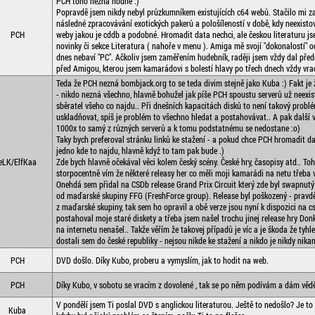
PCH toho nezná hodně :)
Popravdě jsem nikdy nebyl průzkumníkem existujících c64 webů. Stačilo mi 
následné zpracovávání exotických pakerů a pološíleností v době, kdy neexist
PCH
weby jakou je cddb a podobné. Hromadit data nechci, ale českou literaturu js
novinky či sekce Literatura ( nahoře v menu ). Amiga mě svojí "dokonalostí" o
dnes nebaví "PC". Ačkoliv jsem zaměřením hudebník, raději jsem vždy dal pře
před Amigou, kterou jsem kamarádovi s bolestí hlavy po třech dnech vždy vracel
Teda že PCH nezná bombjack.org to se teda divim stejně jako Kuba :) Fakt je 
- nikdo nezná všechno, hlavně bohužel jak píše PCH spoustu serverů už neexist
sběratel všeho co najdu.. Při dnešních kapacitách disků to není takový probl
uskladňovat, spíš je problém to všechno hledat a postahovávat.. A pak další 
1000x to samý z různých serverů a k tomu podstatnému se nedostane :o)
Taky bych preferoval stránku linků ke stažení - a pokud chce PCH hromadit da
jedno kde to najdu, hlavně když to tam pak bude .)
eLK/ElfKaa
Zde bych hlavně očekával věci kolem český scény. České hry, časopisy atd.. To
storpocentně vím že některé releasy her co měli moji kamarádi na netu třeba 
Onehdá sem přidal na CSDb release Grand Prix Circuit který zde byl swapnutý 
od maďarské skupiny FFG (FreshForce group). Release byl poškozený - pravd
z maďarské skupiny, tak sem ho opravil a obě verze jsou nyní k dispozici na c
postahoval moje staré diskety a třeba jsem našel trochu jinej release hry Don
na internetu nenašel.. Takže věřím že takovej případů je víc a je škoda že tyhle
dostali sem do české republiky - nejsou nikde ke stažení a nikdo je nikdy nika
PCH
DVD došlo. Díky Kubo, proberu a vymyslím, jak to hodit na web.
PCH
Díky Kubo, v sobotu se vracím z dovolené , tak se po něm podívám a dám vědě
V pondělí jsem Ti poslal DVD s anglickou literaturou. Ještě to nedošlo? Je to
Kuba