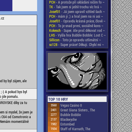
PCH
- A protože při ukládání ničím fo ~
TK
- Tak jsem si ještě trochu víc hrá ~
Josef01
- Já jsem upravil vzhled šach ~
PCH
- mám ji ;) a hral jsem na ni asi ~
.cz
Josef01
- Opravdu krásná práce, člově ~
PCH
- To je snad první, sociálně kons ~
Kokesch
- Super. Ale proč děkovat rod ~
LHS
- Vyšla hra Bubble Bobble: Lost C ~
Sillicon
- Toto je opravdu utlimátní ~
sc128
- Super práce! Děkuji. Chybí mi ~
ud by byl zájem, ale
;-) A pokud bys byl
o jde pomalu.
TOP 10 HRY
OBROVSKE díky za tu
3560
Vegas Casino II
2401
Great Giana Sisters , The
em si myslel, že jsem je
2277
Bubble Bobble
na C64 od Comotronic a
2137
Blackwyche
,? Nemám momentálně
1982
Entombed
1934
Staff of Karnath, The