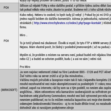
kdyby byl nějaký problém se čtením, pošlu Ti to na flešce.
Sillicon už nějaké FUNy a něco dalšího poslal, v příštím týdnu začnu dělat ča
PCH
tak pokud někdo něco máte, zkuste to poslat. Budeme mít z toho užitek všichni 
Kubo neboj. Neberu to osobně, to bych tady již nebyl :) Pokud by jsi mi DVD po
jméno napíši boldem do dalšího komentáře. Adresa je jednoduchá, nalezneš ji
http://www.strechybratex.cz/index2.php?page=kontakt
stránkách (
) Klidně
firmu.
Miro ..
PCH
To je totiž přesně má zkušenost. Člověk si myslí, že tyto FTP a WWW servery (
Nejsou. Mám vlastně pocit, že žádný z posledně jmenovaných ( až na padua) d
Myslím si, že problém s místem na serveru není, pokud budeš mít nějakou liter
nebo CZ ) a budeš se ochoten podělit, budu ( a asi ne sám ) velmi rád.
Pro Miro
Ja som najviac vedomostí získal na fóre Landover BBS - C128 and PET Alive!
Žiaľ tohto roku sa server zrútil a už je iba minulosťou...
Väčšinu mojich príručiek a časopisov mám tak či tak z kúpeného kompletu 23
mnohé nezohnateľné veci mám skompletizované za posledných 11 rokov, mnoh
zohnať, aspoň na internete, rád by som sa s tým podelil, no neviem ako zapôs
o (MIRKOSOFT)
angličtina... Mám celosvetovo veľa kamarátov zaoberajúcich sa softvérom pr
hardvérom celej platformy Commodore, mnohé veci boli vytvorené pre mňa os
nesmiem publikovať, no to čo môžem nestačia kapacitou ani moje dve domény.
oskenujem československú literatúru - aj to mi bude dlhšie trvať, no nezabu
dohodnúť ako si navzájom poskytneme zdroje