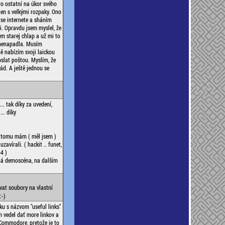
o ostatní na úkor svého
jen s velkými rozpaky. Ono
 se internete a sháním
i. Opravdu jsem myslel, že
m starej chlap a už mi to
 nenapadla. Musím
ě nabízím svoji laickou
lat poštou. Myslím, že
ád. A ještě jednou se
.. tak díky za uvedení,
.. díky
y tomu mám ( měl jsem )
avírali. ( hackit .. funet,
4 )
ná demoscéna, na dalším
vat soubory na vlastní
:-)
ku s názvom "useful links"
 vedel dať more linkov a
Commodore, pretože je to