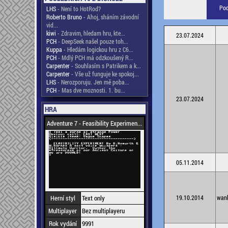
Pod
LHS
- Není to HotRod?
Roberto Bruno
- Ahoj, sháním závodní
vid...
kiwi
- Zdravim, hledam hru, kte...
23.07.2024
PCH
- DeepSeek našel pouze toh...
Kuppa
- Hledám logickou hru z C6...
PCH
- Mdlý PCH má odzkoušený R...
Carpenter
- Souhlasím s Patrikem a k...
Carpenter
- Vše už funguje ke spokoj...
LHS
- Nerozporuju. Jen mě poba...
PCH
- Mas dve moznosti. 1. bu...
23.07.2024
HRA
Adventure 7 - Feasibility Experimen...
05.11.2014
Herní styl
Text only
19.10.2014
wan
Multiplayer
Bez multiplayeru
Rok vydání
9991