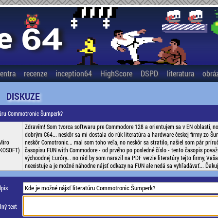
entra
recenze
inception64
HighScore
DSPD
literatura
obrá
DISKUZE
atúru Commotronic Šumperk?
Zdravím! Som tvorca softwaru pre Commodore 128 a orientujem sa v EN oblasti, n
dobrým C64... neskôr sa mi dostala do rúk literatúra a hardware českej firmy zo 
Miro
neskôr Comotronic... mal som toho veľa, no neskôr sa stratilo, našiel som pár prír
KOSOFT)
časopisu FUN with Commodore - od prvého po posledné číslo - tento časopis považ
výchoodnej Euróry... no rád by som narazil na PDF verzie literatúry tejto firmy, Va
neexistuje a je možné náhodne nájsť odkazy na FUN ale nedá sa vyhľadávať... Ďaku
pis
ný text