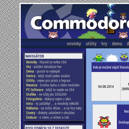
novinky
utility
hry
dema
d
NAVIGÁTOR
Novinky
- hlavně ze světa C64
Hry
- solidní databáze her
Kde je možné nájsť liter
Dema
- pouze ta nejlepší
Dentra
- když stačí jeden soubor
Utility
- nejen pro práci a legraci
Recenze
- trocha textu o všem možném
04.08.2014
(MIR
PC Software
- když to nejde na C64
Grafika
- ne vždy jen 320x200
Fotogalerie
- důkazy nejen z akcí
Intra
- ty začátky! ... a mnohdy několik
Reklama
- na ticho dňies .. a na hry taky
Nad
Covery
- diskety zabalené v obrázku
Diskuze
- o všem, o ničem a tak
Duchapl
POSLEDNÍCH 10 Z DISKUZE