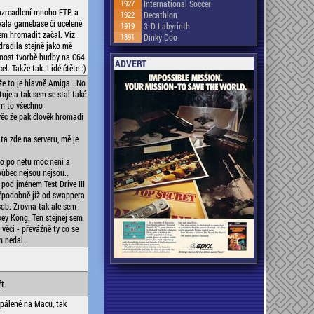
1927
International Soccer
zazrcadlení mnoho FTP a
1922
Decathlon
ovala gamebase či ucelené
1919
3-D Labyrinth
em hromadit začal. Viz
1891
Dinky Doo
dradila stejně jako mě
dnost tvorbě hudby na C64
ADVERT
. Takže tak. Lidé čtěte :)
že to je hlavně Amiga.. No
uje a tak sem se stal také
ém to všechno
věc že pak člověk hromadí
ta zde na serveru, mě je
ho po netu moc neni a
vůbec nejsou nejsou..
pod jménem Test Drive III
ěpodobně již od swappera
sdb. Zrovna tak ale sem
key Kong. Ten stejnej sem
 věci - převážně ty co se
m nedal..
t.
 pálené na Macu, tak