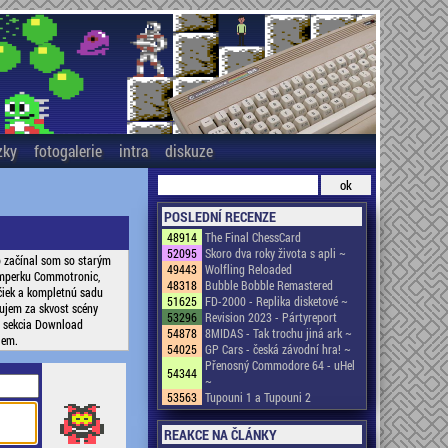
zky
fotogalerie
intra
diskuze
POSLEDNÍ RECENZE
48914
The Final ChessCard
52095
Skoro dva roky života s apli ~
o začínal som so starým
49443
Wolfling Reloaded
Šumperku Commotronic,
48318
Bubble Bobble Remastered
učiek a kompletnú sadu
51625
FD-2000 - Replika disketové ~
ujem za skvost scény
53296
Revision 2023 - Pártyreport
ša sekcia Download
54878
8MIDAS - Tak trochu jiná ark ~
jem.
54025
GP Cars - česká závodní hra! ~
Přenosný Commodore 64 - uHel
54344
~
53563
Tupouni 1 a Tupouni 2
REAKCE NA ČLÁNKY