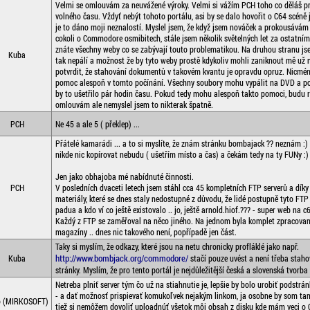
Velmi se omlouvám za neuvážené výroky. Velmi si vážím PCH toho co děláš pr
volného času. Vždyť nebýt tohoto portálu, asi by se dalo hovořit o C64 scéně 
je to dáno moji neznalostí. Myslel jsem, že když jsem nováček a prokousávám
cokoli o Commodore osmibitech, stále jsem několik světelných let za ostatním
znáte všechny weby co se zabývají touto problematikou. Na druhou stranu jse
Kuba
tak nepálí a možnost že by tyto weby prostě kdykoliv mohli zaniknout mě už
potvrdit, že stahování dokumentů v takovém kvantu je opravdu opruz. Nicmén
pomoc alespoň v tomto počínání. Všechny soubory mohu vypálit na DVD a pos
by to ušetřilo pár hodin času. Pokud tedy mohu alespoň takto pomoci, budu r
omlouvám ale nemyslel jsem to nikterak špatně.
PCH
Ne 45 a ale 5 ( překlep) ...
Přátelé kamarádi ... a to si myslíte, že znám stránku bombajack ?? neznám :) .
nikde nic kopírovat nebudu ( ušetřím místo a čas) a čekám tedy na ty FUNy :) .
Jen jako obhajoba mé nabídnuté činnosti.
PCH
V posledních dvaceti letech jsem stáhl cca 45 kompletních FTP serverů a dík
materiály, které se dnes staly nedostupné z důvodu, že lidé postupně tyto FTP uz
padua a kdo ví co ještě existovalo .. jo, ještě arnold.hiof.??? - super web na c6
Každý z FTP se zaměřoval na něco jiného. Na jednom byla komplet zpracova
magazíny .. dnes nic takového není, popřípadě jen část.
Taky si myslím, že odkazy, které jsou na netu chronicky profláklé jako např.
http://www.bombjack.org/commodore/
Kuba
stačí pouze uvést a není třeba staho
stránky. Myslím, že pro tento portál je nejdůležitější česká a slovenská tvorba 
Netreba plniť server tým čo už na stiahnutie je, lepšie by bolo urobiť podstrán
- a dať možnosť prispievať komukoľvek nejakým linkom, ja osobne by som tam
o (MIRKOSOFT)
tiež si nemôžem dovoliť uploadnúť všetok môj obsah z disku kde mám veci o 