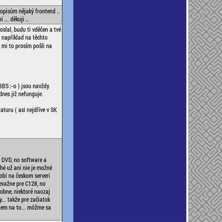
sopisům nějaký frontend ..
... děkuji ..
slal, budu ti vděčen a tvé
 například na těchto
 mi to prosím pošli na
BBS :-o ) jsou navždy.
nes již nefunguje.
aturu ( asi nejdříve v SK
 DVD, no software a
é už ani nie je možné
obí na českom serveri
evažne pre C128, no
obne, niektoré naozaj
.. takže pre začiatok
dnem na to... môžme sa