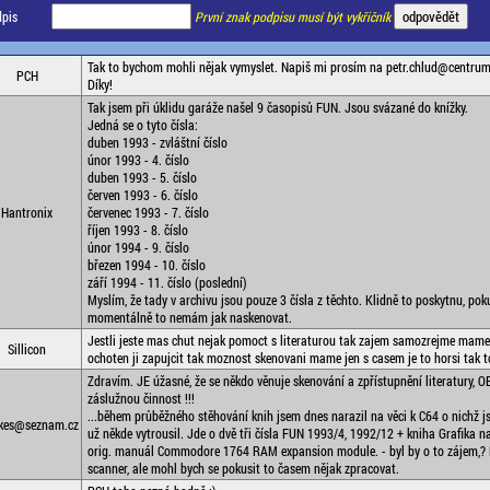
pis
První znak podpisu musí být vykřičník
Tak to bychom mohli nějak vymyslet. Napiš mi prosím na petr.chlud@centrum
PCH
Díky!
Tak jsem při úklidu garáže našel 9 časopisů FUN. Jsou svázané do knížky.
Jedná se o tyto čísla:
duben 1993 - zvláštní číslo
únor 1993 - 4. číslo
duben 1993 - 5. číslo
červen 1993 - 6. číslo
Hantronix
červenec 1993 - 7. číslo
říjen 1993 - 8. číslo
únor 1994 - 9. číslo
březen 1994 - 10. číslo
září 1994 - 11. číslo (poslední)
Myslím, že tady v archivu jsou pouze 3 čísla z těchto. Klidně to poskytnu, pok
momentálně to nemám jak naskenovat.
Jestli jeste mas chut nejak pomoct s literaturou tak zajem samozrejme mame 
Sillicon
ochoten ji zapujcit tak moznost skenovani mame jen s casem je to horsi tak t
Zdravím. JE úžasné, že se někdo věnuje skenování a zpřístupnění literatury, 
záslužnou činnost !!!
...během průběžného stěhování knih jsem dnes narazil na věci k C64 o nichž js
kes@seznam.cz
už někde vytrousil. Jde o dvě tři čísla FUN 1993/4, 1992/12 + kniha Grafika 
orig. manuál Commodore 1764 RAM expansion module. - byl by o to zájem
scanner, ale mohl bych se pokusit to časem nějak zpracovat.