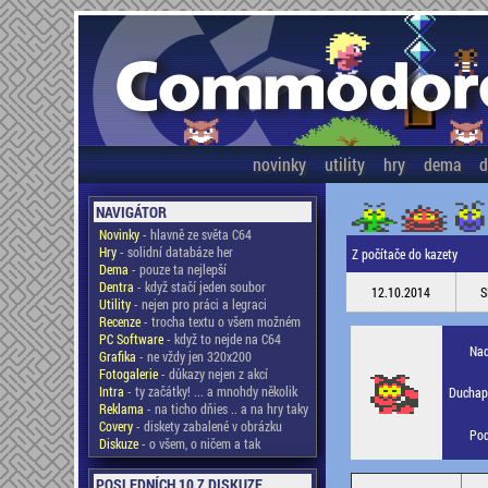
novinky
utility
hry
dema
d
NAVIGÁTOR
Novinky
- hlavně ze světa C64
Hry
- solidní databáze her
Z počítače do kazety
Dema
- pouze ta nejlepší
Dentra
- když stačí jeden soubor
12.10.2014
S
Utility
- nejen pro práci a legraci
Recenze
- trocha textu o všem možném
PC Software
- když to nejde na C64
Nad
Grafika
- ne vždy jen 320x200
Fotogalerie
- důkazy nejen z akcí
Intra
- ty začátky! ... a mnohdy několik
Duchapl
Reklama
- na ticho dňies .. a na hry taky
Covery
- diskety zabalené v obrázku
Pod
Diskuze
- o všem, o ničem a tak
POSLEDNÍCH 10 Z DISKUZE