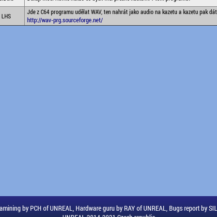
Jde z C64 programu udělat WAV, ten nahrát jako audio na kazetu a kazetu pak dát
LHS
http://wav-prg.sourceforge.net/
amining by PCH of UNREAL, Hardware guru by RAY of UNREAL, Bugs report by S