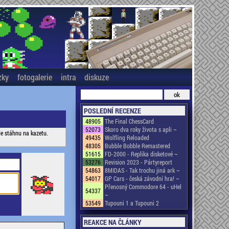
zky
fotogalerie
intra
diskuze
POSLEDNÍ RECENZE
48905
The Final ChessCard
52073
Skoro dva roky života s apli ~
de stáhnu na kazetu.
49435
Wolfling Reloaded
48305
Bubble Bobble Remastered
51615
FD-2000 - Replika disketové ~
53276
Revision 2023 - Pártyreport
54863
8MIDAS - Tak trochu jiná ark ~
54017
GP Cars - česká závodní hra! ~
Přenosný Commodore 64 - uHel
54337
~
53549
Tupouni 1 a Tupouni 2
REAKCE NA ČLÁNKY