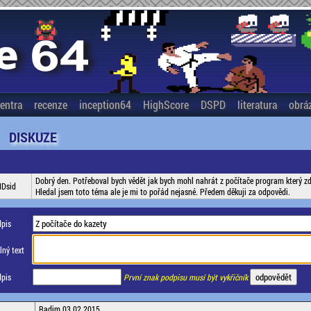
entra
recenze
inception64
HighScore
DSPD
literatura
obrá
DISKUZE
Dobrý den. Potřeboval bych vědět jak bych mohl nahrát z počítače program který z
IDsid
Hledal jsem toto téma ale je mi to pořád nejasné. Předem děkuji za odpovědi.
pis
ný text
pis
První znak podpisu musí být vykřičník
Radim 03.02.2015