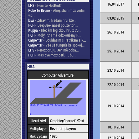
16.04.2017
LHS
- Není to HotRod?
Roberto Bruno
- Ahoj, sháním závodní
vid...
03.02.2015
kiwi
- Zdravim, hledam hru, kte...
PCH
- DeepSeek našel pouze toh...
Kuppa
- Hledám logickou hru z C6...
26.10.2014
PCH
- Mdlý PCH má odzkoušený R...
Carpenter
- Souhlasím s Patrikem a k...
Carpenter
- Vše už funguje ke spokoj...
LHS
- Nerozporuju. Jen mě poba...
25.10.2014
PCH
- Mas dve moznosti. 1. bu...
HRA
23.10.2014
Computer Adventure
22.10.2014
19.10.2014
Herní styl
Graphic(Charset)/Text
18.10.2014
Multiplayer
Bez multiplayeru
Rok vydání
1985
12.10.2014