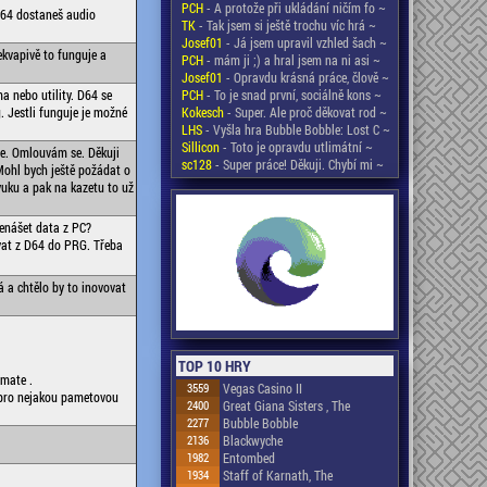
PCH
- A protože při ukládání ničím fo ~
C64 dostaneš audio
TK
- Tak jsem si ještě trochu víc hrá ~
Josef01
- Já jsem upravil vzhled šach ~
vapivě to funguje a
PCH
- mám ji ;) a hral jsem na ni asi ~
Josef01
- Opravdu krásná práce, člově ~
a nebo utility. D64 se
PCH
- To je snad první, sociálně kons ~
. Jestli funguje je možné
Kokesch
- Super. Ale proč děkovat rod ~
LHS
- Vyšla hra Bubble Bobble: Lost C ~
Sillicon
- Toto je opravdu utlimátní ~
re. Omlouvám se. Děkuji
sc128
- Super práce! Děkuji. Chybí mi ~
 Mohl bych ještě požádat o
uku a pak na kazetu to už
enášet data z PC?
vat z D64 do PRG. Třeba
á a chtělo by to inovovat
TOP 10 HRY
imate .
3559
Vegas Casino II
t pro nejakou pametovou
2400
Great Giana Sisters , The
2277
Bubble Bobble
2136
Blackwyche
1982
Entombed
1934
Staff of Karnath, The