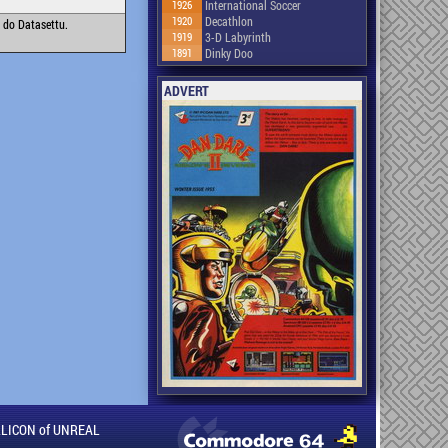
1926
International Soccer
1920
Decathlon
 do Datasettu.
1919
3-D Labyrinth
1891
Dinky Doo
ADVERT
ILLICON of UNREAL