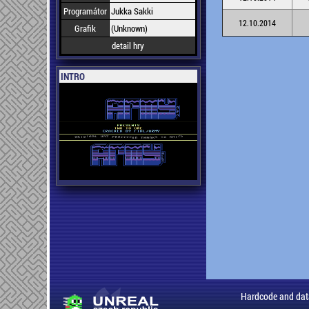
Programátor
Jukka Sakki
12.10.2014
Grafik
(Unknown)
detail hry
INTRO
Hardcode and dat