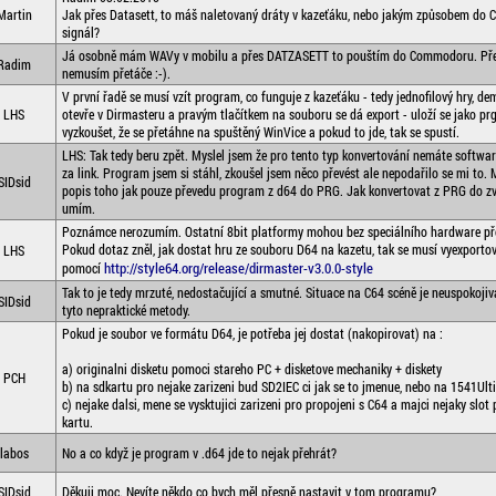
Martin
Jak přes Datasett, to máš naletovaný dráty v kazeťáku, nebo jakým způsobem do 
signál?
Já osobně mám WAVy v mobilu a přes DATZASETT to pouštím do Commodoru. Přek
Radim
nemusím přetáče :-).
V první řadě se musí vzít program, co funguje z kazeťáku - tedy jednofilový hry, dem
LHS
otevře v Dirmasteru a pravým tlačítkem na souboru se dá export - uloží se jako prg
vyzkoušet, že se přetáhne na spuštěný WinVice a pokud to jde, tak se spustí.
LHS: Tak tedy beru zpět. Myslel jsem že pro tento typ konvertování nemáte softwa
za link. Program jsem si stáhl, zkoušel jsem něco převést ale nepodařilo se mi to.
SIDsid
popis toho jak pouze převedu program z d64 do PRG. Jak konvertovat z PRG do zv
umím.
Poznámce nerozumím. Ostatní 8bit platformy mohou bez speciálního hardware př
Pokud dotaz zněl, jak dostat hru ze souboru D64 na kazetu, tak se musí vyexporto
LHS
http://style64.org/release/dirmaster-v3.0.0-style
pomocí
Tak to je tedy mrzuté, nedostačující a smutné. Situace na C64 scéně je neuspokojiv
SIDsid
tyto nepraktické metody.
Pokud je soubor ve formátu D64, je potřeba jej dostat (nakopirovat) na :
a) originalni disketu pomoci stareho PC + disketove mechaniky + diskety
PCH
b) na sdkartu pro nejake zarizeni bud SD2IEC ci jak se to jmenue, nebo na 1541Ult
c) nejake dalsi, mene se vysktujici zarizeni pro propojeni s C64 a majci nejaky slo
kartu.
labos
No a co když je program v .d64 jde to nejak přehrát?
SIDsid
Děkuji moc. Nevíte někdo co bych měl přesně nastavit v tom programu?