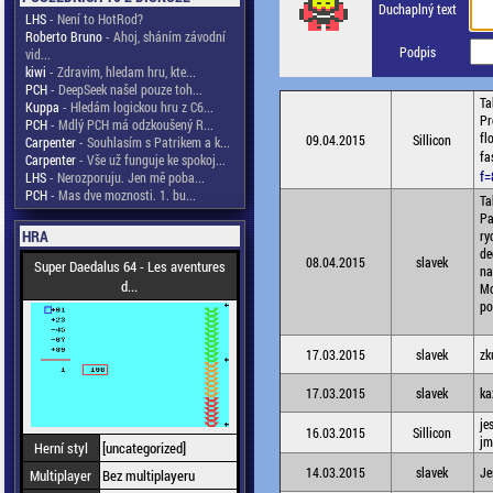
Duchaplný text
LHS
- Není to HotRod?
Roberto Bruno
- Ahoj, sháním závodní
Podpis
vid...
kiwi
- Zdravim, hledam hru, kte...
PCH
- DeepSeek našel pouze toh...
Ta
Kuppa
- Hledám logickou hru z C6...
Pr
PCH
- Mdlý PCH má odzkoušený R...
fl
09.04.2015
Sillicon
Carpenter
- Souhlasím s Patrikem a k...
fa
Carpenter
- Vše už funguje ke spokoj...
f=
LHS
- Nerozporuju. Jen mě poba...
PCH
- Mas dve moznosti. 1. bu...
Ta
Pa
HRA
ry
de
08.04.2015
slavek
Super Daedalus 64 - Les aventures
na
d...
Mo
po
17.03.2015
slavek
zk
17.03.2015
slavek
ka
je
16.03.2015
Sillicon
jm
Herní styl
[uncategorized]
14.03.2015
slavek
Je
Multiplayer
Bez multiplayeru