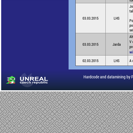
to
Jo
ta
03.03.2015
LHS
Po
po
se
Ah
V 
03.03.2015
Jarda
pr
wi
02.03.2015
LHS
A 
Hardcode and datamining by 