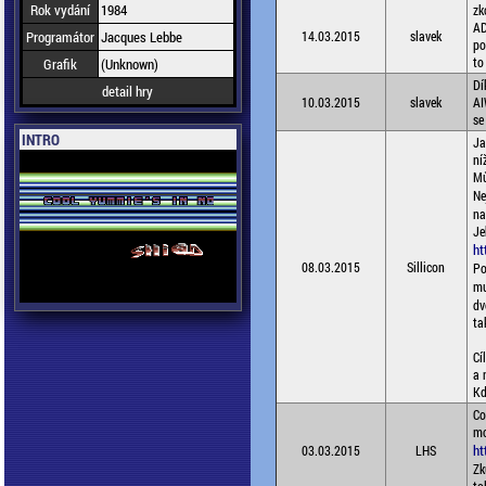
Rok vydání
1984
zk
AD
Programátor
Jacques Lebbe
14.03.2015
slavek
po
to
Grafik
(Unknown)
Dí
detail hry
10.03.2015
slavek
AI
se
INTRO
Ja
ní
Mů
Ne
na
Je
ht
08.03.2015
Sillicon
Po
mu
dv
ta
Cí
a 
Kd
Co
mo
ht
03.03.2015
LHS
Zk