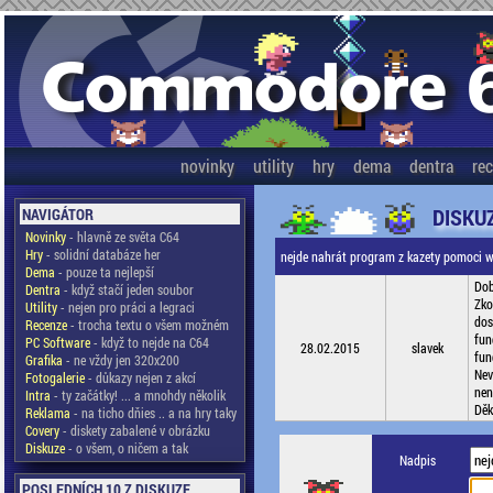
novinky
utility
hry
dema
dentra
re
DISKU
NAVIGÁTOR
Novinky
- hlavně ze světa C64
Hry
- solidní databáze her
nejde nahrát program z kazety pomoci 
Dema
- pouze ta nejlepší
Dob
Dentra
- když stačí jeden soubor
Zko
Utility
- nejen pro práci a legraci
dos
Recenze
- trocha textu o všem možném
fun
PC Software
- když to nejde na C64
28.02.2015
slavek
fun
Grafika
- ne vždy jen 320x200
Nev
Fotogalerie
- důkazy nejen z akcí
nen
Intra
- ty začátky! ... a mnohdy několik
Děk
Reklama
- na ticho dňies .. a na hry taky
Covery
- diskety zabalené v obrázku
Diskuze
- o všem, o ničem a tak
Nadpis
POSLEDNÍCH 10 Z DISKUZE