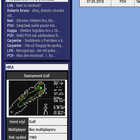
07.05.2018
PCH
Te
LHS
- Není to HotRod?
Roberto Bruno
- Ahoj, sháním závodní
vid...
kiwi
- Zdravim, hledam hru, kte...
PCH
- DeepSeek našel pouze toh...
Kuppa
- Hledám logickou hru z C6...
PCH
- Mdlý PCH má odzkoušený R...
Carpenter
- Souhlasím s Patrikem a k...
Carpenter
- Vše už funguje ke spokoj...
LHS
- Nerozporuju. Jen mě poba...
PCH
- Mas dve moznosti. 1. bu...
HRA
Tournament Golf
Herní styl
Golf
Multiplayer
Bez multiplayeru
Rok vydání
1983