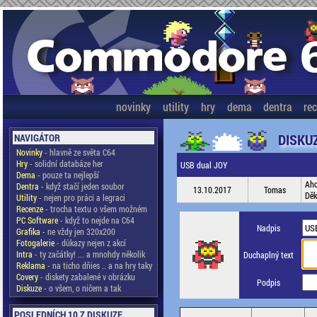
novinky
utility
hry
dema
dentra
re
DISKU
NAVIGÁTOR
Novinky
- hlavně ze světa C64
Hry
- solidní databáze her
USB dual JOY
Dema
- pouze ta nejlepší
Aho
Dentra
- když stačí jeden soubor
13.10.2017
Tomas
Děk
Utility
- nejen pro práci a legraci
Recenze
- trocha textu o všem možném
PC Software
- když to nejde na C64
Nadpis
Grafika
- ne vždy jen 320x200
Fotogalerie
- důkazy nejen z akcí
Intra
- ty začátky! ... a mnohdy několik
Duchaplný text
Reklama
- na ticho dňies .. a na hry taky
Covery
- diskety zabalené v obrázku
Podpis
Diskuze
- o všem, o ničem a tak
POSLEDNÍCH 10 Z DISKUZE