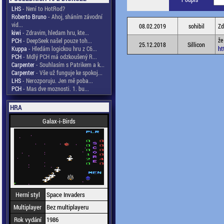
LHS
- Není to HotRod?
Roberto Bruno
- Ahoj, sháním závodní
vid...
08.02.2019
sohibil
Zd
kiwi
- Zdravim, hledam hru, kte...
že
PCH
- DeepSeek našel pouze toh...
25.12.2018
Sillicon
ht
Kuppa
- Hledám logickou hru z C6...
PCH
- Mdlý PCH má odzkoušený R...
Carpenter
- Souhlasím s Patrikem a k...
Carpenter
- Vše už funguje ke spokoj...
LHS
- Nerozporuju. Jen mě poba...
PCH
- Mas dve moznosti. 1. bu...
HRA
Galax-i-Birds
Herní styl
Space Invaders
Multiplayer
Bez multiplayeru
Rok vydání
1986