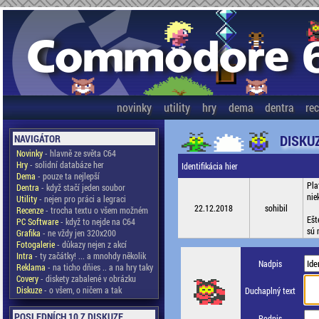
novinky
utility
hry
dema
dentra
re
DISKU
NAVIGÁTOR
Novinky
- hlavně ze světa C64
Hry
- solidní databáze her
Identifikácia hier
Dema
- pouze ta nejlepší
Pla
Dentra
- když stačí jeden soubor
nie
Utility
- nejen pro práci a legraci
22.12.2018
sohibil
Recenze
- trocha textu o všem možném
Ešt
PC Software
- když to nejde na C64
sú 
Grafika
- ne vždy jen 320x200
Fotogalerie
- důkazy nejen z akcí
Intra
- ty začátky! ... a mnohdy několik
Nadpis
Reklama
- na ticho dňies .. a na hry taky
Covery
- diskety zabalené v obrázku
Diskuze
- o všem, o ničem a tak
Duchaplný text
POSLEDNÍCH 10 Z DISKUZE
Podpis